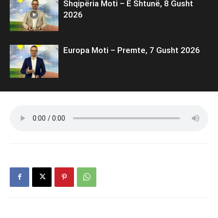
Shqipëria Moti – E Shtunë, 8 Gusht
2026
Europa Moti – Premte, 7 Gusht 2026