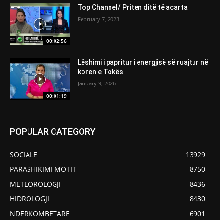
Top Channel/ Priten ditë të acarta
February 7, 2023
00:02:56
Lëshimi i papritur i energjisë së ruajtur në
koren e Tokës
January 9, 2026
00:01:19
POPULAR CATEGORY
SOCIALE
13929
PARASHIKIMI MOTIT
8750
METEOROLOGJI
8436
HIDROLOGJI
8430
NDERKOMBETARE
6901