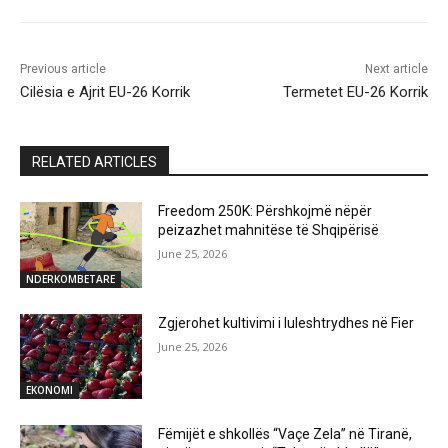
Previous article
Next article
Cilësia e Ajrit EU-26 Korrik
Termetet EU-26 Korrik
RELATED ARTICLES
Freedom 250K: Përshkojmë nëpër
peizazhet mahnitëse të Shqipërisë
June 25, 2026
NDERKOMBETARE
Zgjerohet kultivimi i luleshtrydhes në Fier
June 25, 2026
EKONOMI
Fëmijët e shkollës “Vaçe Zela” në Tiranë,