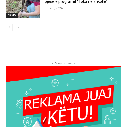
pjesë e programit “Toka në shkollë”
June 5, 2026
ARSIM
- Advertisment -