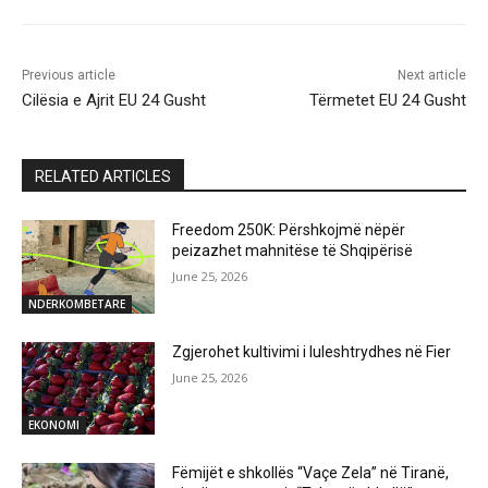
Previous article
Next article
Cilësia e Ajrit EU 24 Gusht
Tërmetet EU 24 Gusht
RELATED ARTICLES
Freedom 250K: Përshkojmë nëpër
peizazhet mahnitëse të Shqipërisë
June 25, 2026
NDERKOMBETARE
Zgjerohet kultivimi i luleshtrydhes në Fier
June 25, 2026
EKONOMI
Fëmijët e shkollës “Vaçe Zela” në Tiranë,