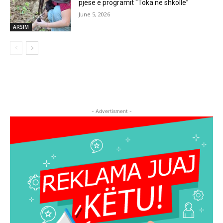
pjesë e programit “Toka në shkollë”
June 5, 2026
ARSIM
- Advertisment -