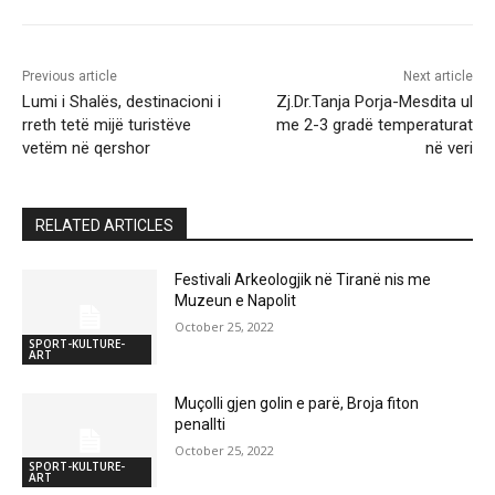
Previous article
Next article
Lumi i Shalës, destinacioni i
Zj.Dr.Tanja Porja-Mesdita ul
rreth tetë mijë turistëve
me 2-3 gradë temperaturat
vetëm në qershor
në veri
RELATED ARTICLES
Festivali Arkeologjik në Tiranë nis me
Muzeun e Napolit
October 25, 2022
SPORT-KULTURE-
ART
Muçolli gjen golin e parë, Broja fiton
penallti
October 25, 2022
SPORT-KULTURE-
ART