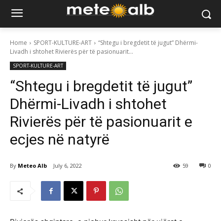
Home
SPORT-KULTURE-ART
“Shtegu i bregdetit të jugut” Dhërmi-
Livadh i shtohet Rivierës për të pasionuarit...
SPORT-KULTURE-ART
“Shtegu i bregdetit të jugut”
Dhërmi-Livadh i shtohet
Rivierës për të pasionuarit e
ecjes në natyrë
By
Meteo Alb
July 6, 2022
59
0