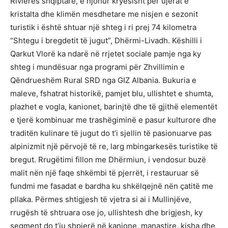
Rivierës shqiptare, e njohur kryesisht për ujërat e
kristalta dhe klimën mesdhetare me nisjen e sezonit
turistik i është shtuar një shteg i ri prej 74 kilometra
“Shtegu i bregdetit të jugut”, Dhërmi-Livadh. Këshilli i
Qarkut Vlorë ka ndarë në rrjetet sociale pamje nga ky
shteg i mundësuar nga programi për Zhvillimin e
Qëndrueshëm Rural SRD nga GIZ Albania. Bukuria e
maleve, fshatrat historikë, pamjet blu, ullishtet e shumta,
plazhet e vogla, kanionet, barinjtë dhe të gjithë elementët
e tjerë kombinuar me trashëgiminë e pasur kulturore dhe
traditën kulinare të jugut do t’i sjellin të pasionuarve pas
alpinizmit një përvojë të re, larg mbingarkesës turistike të
bregut. Rrugëtimi fillon me Dhërmiun, i vendosur buzë
malit nën një faqe shkëmbi të pjerrët, i restauruar së
fundmi me fasadat e bardha ku shkëlqejnë nën çatitë me
pllaka. Përmes shtigjesh të vjetra si ai i Mullinjëve,
rrugësh të shtruara ose jo, ullishtesh dhe brigjesh, ky
segment do t’ju shpjerë në kanione, manastire, kisha dhe