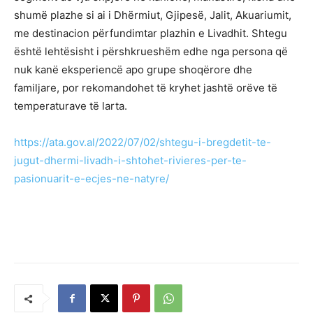
shumë plazhe si ai i Dhërmiut, Gjipesë, Jalit, Akuariumit,
me destinacion përfundimtar plazhin e Livadhit. Shtegu
është lehtësisht i përshkrueshëm edhe nga persona që
nuk kanë eksperiencë apo grupe shoqërore dhe
familjare, por rekomandohet të kryhet jashtë orëve të
temperaturave të larta.
https://ata.gov.al/2022/07/02/shtegu-i-bregdetit-te-
jugut-dhermi-livadh-i-shtohet-rivieres-per-te-
pasionuarit-e-ecjes-ne-natyre/