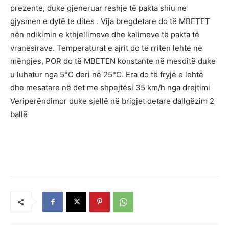
prezente, duke gjeneruar reshje të pakta shiu ne
gjysmen e dytë te dites . Vija bregdetare do të MBETET
nën ndikimin e kthjellimeve dhe kalimeve të pakta të
vranësirave. Temperaturat e ajrit do të rriten lehtë në
mëngjes, POR do të MBETEN konstante në mesditë duke
u luhatur nga 5°C deri në 25°C. Era do të fryjë e lehtë
dhe mesatare në det me shpejtësi 35 km/h nga drejtimi
Veriperëndimor duke sjellë në brigjet detare dallgëzim 2
ballë