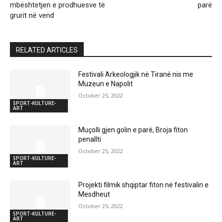
mbështetjen e prodhuesve të
parë
grurit në vend
RELATED ARTICLES
Festivali Arkeologjik në Tiranë nis me
Muzeun e Napolit
October 25, 2022
SPORT-KULTURE-
ART
Muçolli gjen golin e parë, Broja fiton
penallti
October 25, 2022
SPORT-KULTURE-
ART
Projekti filmik shqiptar fiton në festivalin e
Mesdheut
October 25, 2022
SPORT-KULTURE-
ART