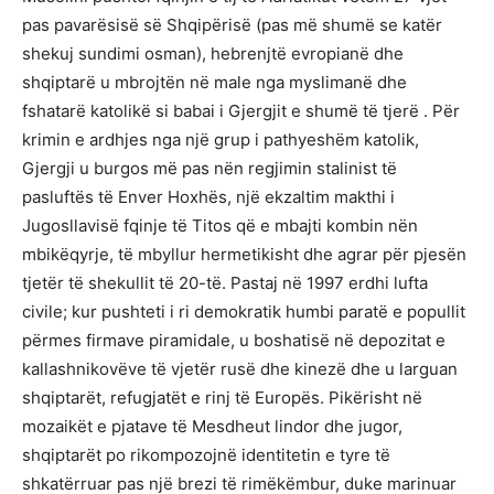
pas pavarësisë së Shqipërisë (pas më shumë se katër
shekuj sundimi osman), hebrenjtë evropianë dhe
shqiptarë u mbrojtën në male nga myslimanë dhe
fshatarë katolikë si babai i Gjergjit e shumë të tjerë . Për
krimin e ardhjes nga një grup i pathyeshëm katolik,
Gjergji u burgos më pas nën regjimin stalinist të
pasluftës të Enver Hoxhës, një ekzaltim makthi i
Jugosllavisë fqinje të Titos që e mbajti kombin nën
mbikëqyrje, të mbyllur hermetikisht dhe agrar për pjesën
tjetër të shekullit të 20-të. Pastaj në 1997 erdhi lufta
civile; kur pushteti i ri demokratik humbi paratë e popullit
përmes firmave piramidale, u boshatisë në depozitat e
kallashnikovëve të vjetër rusë dhe kinezë dhe u larguan
shqiptarët, refugjatët e rinj të Europës. Pikërisht në
mozaikët e pjatave të Mesdheut lindor dhe jugor,
shqiptarët po rikompozojnë identitetin e tyre të
shkatërruar pas një brezi të rimëkëmbur, duke marinuar