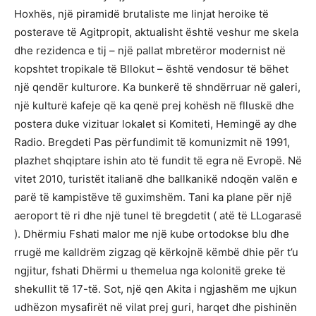
Hoxhës, një piramidë brutaliste me linjat heroike të
posterave të Agitpropit, aktualisht është veshur me skela
dhe rezidenca e tij – një pallat mbretëror modernist në
kopshtet tropikale të Bllokut – është vendosur të bëhet
një qendër kulturore. Ka bunkerë të shndërruar në galeri,
një kulturë kafeje që ka qenë prej kohësh në flluskë dhe
postera duke vizituar lokalet si Komiteti, Hemingë ay dhe
Radio. Bregdeti Pas përfundimit të komunizmit në 1991,
plazhet shqiptare ishin ato të fundit të egra në Evropë. Në
vitet 2010, turistët italianë dhe ballkanikë ndoqën valën e
parë të kampistëve të guximshëm. Tani ka plane për një
aeroport të ri dhe një tunel të bregdetit ( atë të LLogarasë
). Dhërmiu Fshati malor me një kube ortodokse blu dhe
rrugë me kalldrëm zigzag që kërkojnë këmbë dhie për t’u
ngjitur, fshati Dhërmi u themelua nga kolonitë greke të
shekullit të 17-të. Sot, një qen Akita i ngjashëm me ujkun
udhëzon mysafirët në vilat prej guri, harqet dhe pishinën