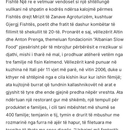
Fishtë Një re e vetmuar vendoset si një shtëllungë
vullkani në shpatin e kodrës ndërsa kalojmë përmes
Fishtës drejt Mrizit të Zanave Agroturizëm, kushtuar
Gjergj Fishtës, poetit dhe fratit të dashur kombëtar të
fillimit të shekullit të 20-të. Pronarët e saj, vëllezërit Altin
dhe Anton Prenga, themeluan fondacionin ”Albanian Slow
Food” pjesërisht për të mbrojtur përbërësit e rrezikuar si
djathi, mishi i tharë në mal, i prodhuar atëherë vetëm nga
tre familje në fisin Kelmend. Vëllezërit kanë punuar në
kuzhina në Itali për 11 vjet më parë, në vitin 2006, duke u
kthyer në shtëpinë nga e cila kishin ikur kur ishin fëmijë;
ata kujtojnë burrat që tundnin kallashnikovët në arat e
gjyshit të tyre dhe ende gjejnë predha nëpër vreshta. Ata
ndërtuan një restorant gur më shkëmb, një tempull për
produktet e familjes, i cili tani mbështet më shumë se
400 familje; temjanin e tij, tymin e drurit të mbushur me
rozmarinë nga furra në ajër të hapur, të filetuara me
tespihe të thata me spec djegës. “Ushqimi më fantastik