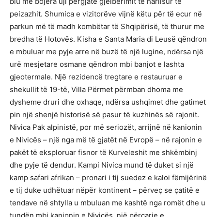
blu me bojëra uji përgjatë gjelbërimit të harlisur të
peizazhit. Shumica e vizitorëve vijnë këtu për të ecur në
parkun më të madh kombëtar të Shqipërisë, të thurur me
bredha të Hotovës. Kisha e Santa Maria di Leusë qëndron
e mbuluar me pyje arre në buzë të një lugine, ndërsa një
urë mesjetare osmane qëndron mbi banjot e lashta
gjeotermale. Një rezidencë tregtare e restauruar e
shekullit të 19-të, Villa Përmet përmban dhoma me
dysheme druri dhe oxhaqe, ndërsa ushqimet dhe gatimet
pin një shenjë historisë së pasur të kuzhinës së rajonit.
Nivica Pak alpinistë, por më seriozët, arrijnë në kanionin
e Nivicës – një nga më të gjatët në Evropë – në rajonin e
pakët të eksploruar fisnor të Kurveleshit me shkëmbinj
dhe pyje të dendur. Kampi Nivica mund të duket si një
kamp safari afrikan – pronari i tij suedez e kaloi fëmijërinë
e tij duke udhëtuar nëpër kontinent – përveç se çatitë e
tendave në shtylla u mbuluan me kashtë nga romët dhe u
tundën mbi kanionin e Nivicës, një përçarje e