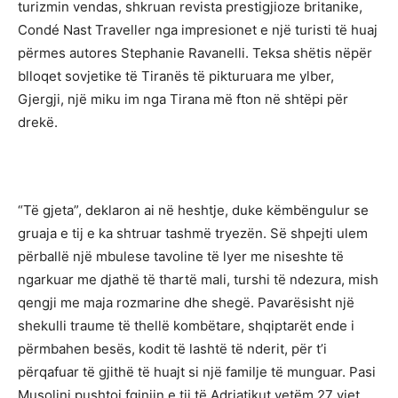
turizmin vendas, shkruan revista prestigjioze britanike,
Condé Nast Traveller nga impresionet e një turisti të huaj
përmes autores Stephanie Ravanelli. Teksa shëtis nëpër
blloqet sovjetike të Tiranës të pikturuara me ylber,
Gjergji, një miku im nga Tirana më fton në shtëpi për
drekë.
“Të gjeta”, deklaron ai në heshtje, duke këmbëngulur se
gruaja e tij e ka shtruar tashmë tryezën. Së shpejti ulem
përballë një mbulese tavoline të lyer me niseshte të
ngarkuar me djathë të thartë mali, turshi të ndezura, mish
qengji me maja rozmarine dhe shegë. Pavarësisht një
shekulli traume të thellë kombëtare, shqiptarët ende i
përmbahen besës, kodit të lashtë të nderit, për t’i
përqafuar të gjithë të huajt si një familje të munguar. Pasi
Musolini pushtoi fqinjin e tij të Adriatikut vetëm 27 vjet