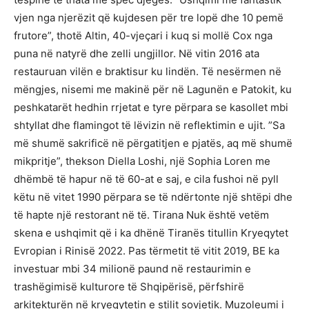
vjen nga njerëzit që kujdesen për tre lopë dhe 10 pemë
frutore”, thotë Altin, 40-vjeçari i kuq si mollë Cox nga
puna në natyrë dhe zelli ungjillor. Në vitin 2016 ata
restauruan vilën e braktisur ku lindën. Të nesërmen në
mëngjes, nisemi me makinë për në Lagunën e Patokit, ku
peshkatarët hedhin rrjetat e tyre përpara se kasollet mbi
shtyllat dhe flamingot të lëvizin në reflektimin e ujit. ”Sa
më shumë sakrificë në përgatitjen e pjatës, aq më shumë
mikpritje”, thekson Diella Loshi, një Sophia Loren me
dhëmbë të hapur në të 60-at e saj, e cila fushoi në pyll
këtu në vitet 1990 përpara se të ndërtonte një shtëpi dhe
të hapte një restorant në të. Tirana Nuk është vetëm
skena e ushqimit që i ka dhënë Tiranës titullin Kryeqytet
Evropian i Rinisë 2022. Pas tërmetit të vitit 2019, BE ka
investuar mbi 34 milionë paund në restaurimin e
trashëgimisë kulturore të Shqipërisë, përfshirë
arkitekturën në kryeqytetin e stilit sovjetik. Muzoleumi i