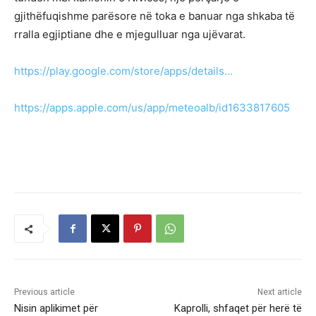
gjithëfuqishme parësore në toka e banuar nga shkaba të
rralla egjiptiane dhe e mjegulluar nga ujëvarat.
https://play.google.com/store/apps/details…
https://apps.apple.com/us/app/meteoalb/id1633817605
Previous article
Next article
Nisin aplikimet për
Kaprolli, shfaqet për herë të