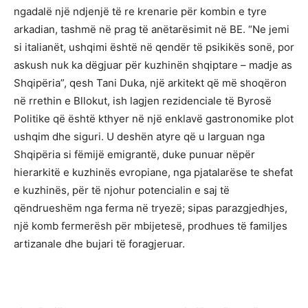
ngadalë një ndjenjë të re krenarie për kombin e tyre
arkadian, tashmë në prag të anëtarësimit në BE. “Ne jemi
si italianët, ushqimi është në qendër të psikikës sonë, por
askush nuk ka dëgjuar për kuzhinën shqiptare – madje as
Shqipëria”, qesh Tani Duka, një arkitekt që më shoqëron
në rrethin e Bllokut, ish lagjen rezidenciale të Byrosë
Politike që është kthyer në një enklavë gastronomike plot
ushqim dhe siguri. U deshën atyre që u larguan nga
Shqipëria si fëmijë emigrantë, duke punuar nëpër
hierarkitë e kuzhinës evropiane, nga pjatalarëse te shefat
e kuzhinës, për të njohur potencialin e saj të
qëndrueshëm nga ferma në tryezë; sipas parazgjedhjes,
një komb fermerësh për mbijetesë, prodhues të familjes
artizanale dhe bujari të foragjeruar.