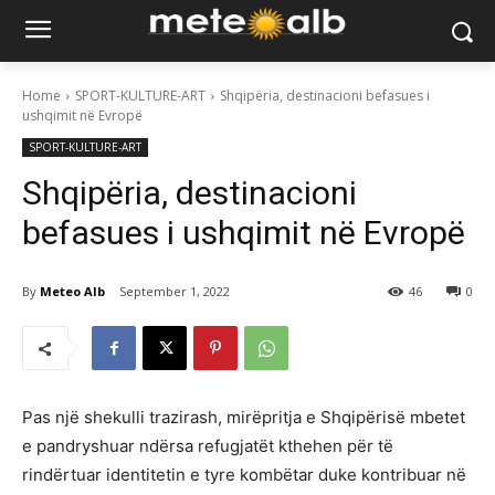
Home
SPORT-KULTURE-ART
Shqipëria, destinacioni befasues i
ushqimit në Evropë
SPORT-KULTURE-ART
Shqipëria, destinacioni
befasues i ushqimit në Evropë
By
Meteo Alb
September 1, 2022
46
0
Pas një shekulli trazirash, mirëpritja e Shqipërisë mbetet
e pandryshuar ndërsa refugjatët kthehen për të
rindërtuar identitetin e tyre kombëtar duke kontribuar në