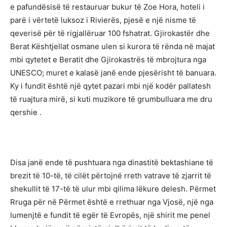
e pafundësisë të restauruar bukur të Zoe Hora, hoteli i
parë i vërtetë luksoz i Rivierës, pjesë e një nisme të
qeverisë për të rigjallëruar 100 fshatrat. Gjirokastër dhe
Berat Kështjellat osmane ulen si kurora të rënda në majat
mbi qytetet e Beratit dhe Gjirokastrës të mbrojtura nga
UNESCO; muret e kalasë janë ende pjesërisht të banuara.
Ky i fundit është një qytet pazari mbi një kodër pallatesh
të ruajtura mirë, si kuti muzikore të grumbulluara me dru
qershie .
Disa janë ende të pushtuara nga dinastitë bektashiane të
brezit të 10-të, të cilët përtojnë rreth vatrave të zjarrit të
shekullit të 17-të të ulur mbi qilima lëkure delesh. Përmet
Rruga për në Përmet është e rrethuar nga Vjosë, një nga
lumenjtë e fundit të egër të Evropës, një shirit me penel