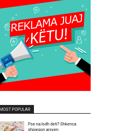
MOST POPULAR
Pse na lodh deti? Shkenca
shpjegon arsyen