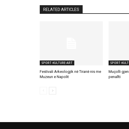
RELATED ARTICLES
SPORT-KULTURE-ART
SPORT-KULT
Festivali Arkeologjik në Tiranë nis me
Muçolli gjen 
Muzeun e Napolit
penallti