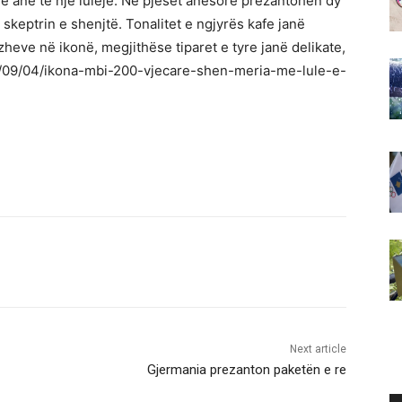
j me anë të një luleje. Në pjesët anësore prezantohen dy
skeptrin e shenjtë. Tonalitet e ngjyrës kafe janë
zheve në ikonë, megjithëse tiparet e tyre janë delikate,
22/09/04/ikona-mbi-200-vjecare-shen-meria-me-lule-e-
Next article
Gjermania prezanton paketën e re