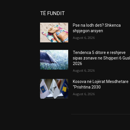
TË FUNDIT
Pse na lodh deti? Shkenca
shpjegon arsyen
August 6, 2026
Tendenca 5 ditore e reshjeve
sipas zonave ne Shqiperi 6 Gus
2026
August 6, 2026
Kosova në Lojërat Mesdhetare
“Prishtina 2030
August 6, 2026