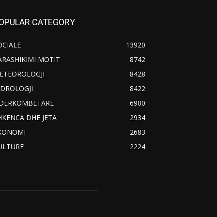
OPULAR CATEGORY
OCIALE
13920
ARASHIKIMI MOTIT
8742
ETEOROLOGJI
8428
IDROLOGJI
8422
DERKOMBETARE
6900
HKENCA DHE JETA
2934
KONOMI
2683
ULTURE
2224