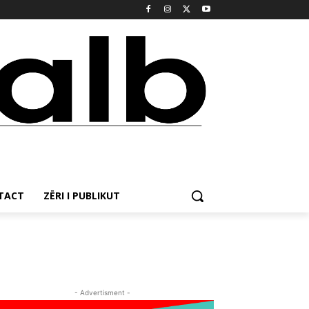
NTACT
ZËRI I PUBLIKUT
- Advertisment -