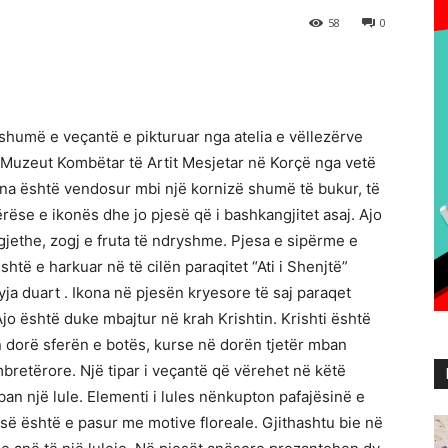
58
0
shumë e veçantë e pikturuar nga atelia e vëllezërve
ar Muzeut Kombëtar të Artit Mesjetar në Korçë nga vetë
ona është vendosur mbi një kornizë shumë të bukur, të
ëse e ikonës dhe jo pjesë që i bashkangjitet asaj. Ajo
gjethe, zogj e fruta të ndryshme. Pjesa e sipërme e
të e harkuar në të cilën paraqitet “Ati i Shenjtë”
a duart . Ikona në pjesën kryesore të saj paraqet
o është duke mbajtur në krah Krishtin. Krishti është
 dorë sferën e botës, kurse në dorën tjetër mban
retërore. Një tipar i veçantë që vërehet në këtë
an një lule. Elementi i lules nënkupton pafajësinë e
së është e pasur me motive floreale. Gjithashtu bie në