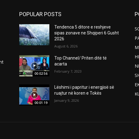
POPULAR POSTS
P
Tendenca 5 ditore e reshjeve
S
sipas zonave ne Shqiperi 6 Gusht
P
2026
August 6, 2026
M
H
Top Channel/ Priten ditë të
ht
acarta
N
February 7, 2023
00:02:56
S
E
Lëshimi i papritur i energjisë së
ruajtur në koren e Tokës
K
January 9, 2026
00:01:19