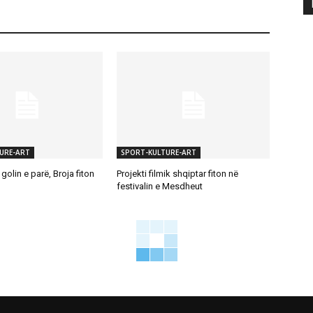
URE-ART
SPORT-KULTURE-ART
golin e parë, Broja fiton
Projekti filmik shqiptar fiton në
festivalin e Mesdheut