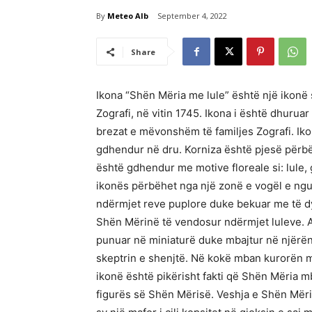
By
Meteo Alb
September 4, 2022
Share
Ikona “Shën Mëria me lule” është një ikonë 
Zografi, në vitin 1745. Ikona i është dhuru
brezat e mëvonshëm të familjes Zografi. Ik
gdhendur në dru. Korniza është pjesë përbër
është gdhendur me motive floreale si: lule, 
ikonës përbëhet nga një zonë e vogël e ngush
ndërmjet reve puplore duke bekuar me të dyj
Shën Mërinë të vendosur ndërmjet luleve. Aj
punuar në miniaturë duke mbajtur në njërën
skeptrin e shenjtë. Në kokë mban kurorën mb
ikonë është pikërisht fakti që Shën Mëria mb
figurës së Shën Mërisë. Veshja e Shën Mëri