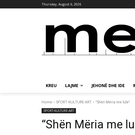
Thursday, August 6, 2026
KREU
LAJME
JEHONË DHE IDE
Home
SPORT-KULTURE-ART
“Shën Mëria me lule”
SPORT-KULTURE-ART
“Shën Mëria me lu