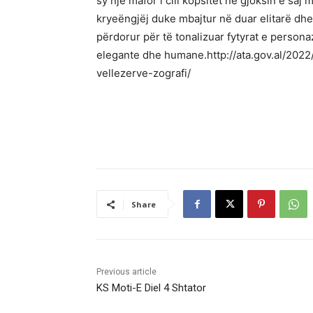
sy një mafor i cili kopsitet në gjoksin e sa
kryeëngjëj duke mbajtur në duar elitarë dhe 
përdorur për të tonalizuar fytyrat e persona
elegante dhe humane.http://ata.gov.al/20
vellezerve-zografi/
Share
Previous article
KS Moti-E Diel 4 Shtator