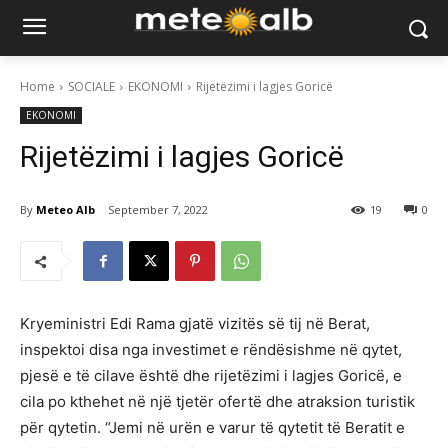
Home
SOCIALE
EKONOMI
Rijetëzimi i lagjes Goricë
EKONOMI
Rijetëzimi i lagjes Goricë
By
Meteo Alb
September 7, 2022
19
0
Kryeministri Edi Rama gjatë vizitës së tij në Berat,
inspektoi disa nga investimet e rëndësishme në qytet,
pjesë e të cilave është dhe rijetëzimi i lagjes Goricë, e
cila po kthehet në një tjetër ofertë dhe atraksion turistik
për qytetin. “Jemi në urën e varur të qytetit të Beratit e