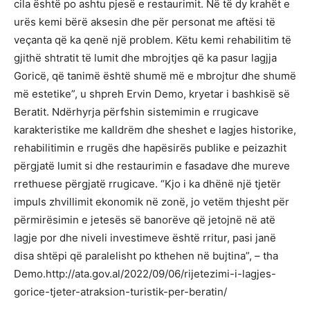
cila është po ashtu pjesë e restaurimit. Në të dy krahët e
urës kemi bërë aksesin dhe për personat me aftësi të
veçanta që ka qenë një problem. Këtu kemi rehabilitim të
gjithë shtratit të lumit dhe mbrojtjes që ka pasur lagjja
Goricë, që tanimë është shumë më e mbrojtur dhe shumë
më estetike”, u shpreh Ervin Demo, kryetar i bashkisë së
Beratit. Ndërhyrja përfshin sistemimin e rrugicave
karakteristike me kalldrëm dhe sheshet e lagjes historike,
rehabilitimin e rrugës dhe hapësirës publike e peizazhit
përgjatë lumit si dhe restaurimin e fasadave dhe mureve
rrethuese përgjatë rrugicave. “Kjo i ka dhënë një tjetër
impuls zhvillimit ekonomik në zonë, jo vetëm thjesht për
përmirësimin e jetesës së banorëve që jetojnë në atë
lagje por dhe niveli investimeve është rritur, pasi janë
disa shtëpi që paralelisht po kthehen në bujtina”, – tha
Demo.http://ata.gov.al/2022/09/06/rijetezimi-i-lagjes-
gorice-tjeter-atraksion-turistik-per-beratin/