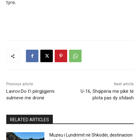
tyre.
Previous article
Next article
Lavrov:Do t’i përgjigjemi
U-16, Shqipëria me pikë të
sulmeve me dronë
plota pas dy sfidash
RELATED ARTICLES
Muzeu i Lundrimit në Shkodër, destinacion