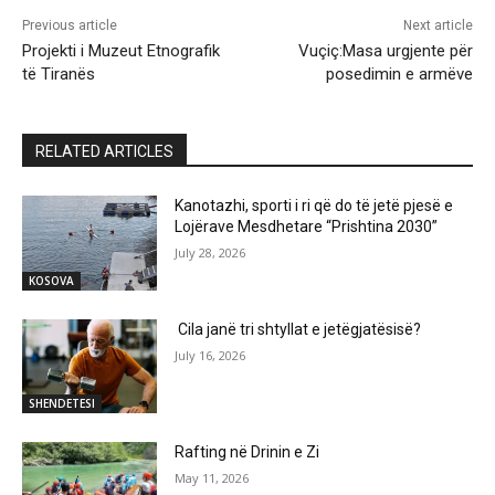
Previous article
Next article
Projekti i Muzeut Etnografik
Vuçiç:Masa urgjente për
të Tiranës
posedimin e armëve
RELATED ARTICLES
Kanotazhi, sporti i ri që do të jetë pjesë e
Lojërave Mesdhetare “Prishtina 2030”
July 28, 2026
KOSOVA
Cila janë tri shtyllat e jetëgjatësisë?
July 16, 2026
SHENDETESI
Rafting në Drinin e Zi
May 11, 2026