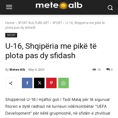
Home
SPORT-KULTURE-ART
SPORT
U-16, Shqipëria me pikë të
plota pas dy sfidash
SPORT
U-16, Shqipëria me pikë të
plota pas dy sfidash
By
Meteo Alb
May 6, 2023
16
0
Shqipërisë U-16 i mjaftoi goli i Tedi Malaj për të siguruar
fitoren e dytë radhazi në turneun ndërkombëtar “UEFA
Development” për këtë grupmoshë, në sfidën e zhvilluar