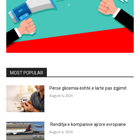
MOST POPULAR
Përse glicemia është e lartë pas zgjimit
August 6, 2026
Renditja e kompanive ajrore evropiane
August 6, 2026