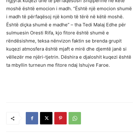
ngjyrat kuqezi dhe të përfaqësosh Shqipërinë në këtë
moshë është emocion i madh. “Është një emocion shumë
i madh të përfaqësoj një komb të tërë në këtë moshë.
Është diçka shumë e madhe” – tha Tedi Malaj Edhe për
sulmuesin Oresti Rifa, kjo fitore është shumë e
rëndësishme, teksa nënvizon faktin se brenda grupit
kuqezi atmosfera është mjaft e mirë dhe djemtë janë si
vëllezër me njëri-tjetrin. Dëshira e djaloshit kuqezi është
ta mbyllin turneun me fitore ndaj Ishujve Faroe.