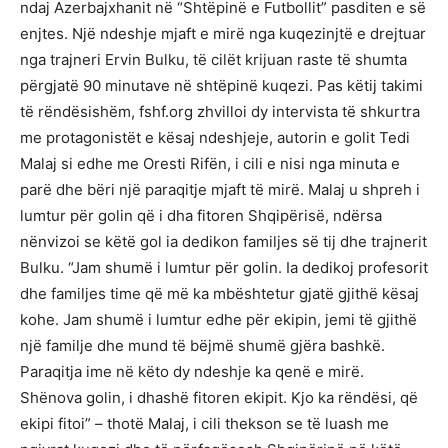
ndaj Azerbajxhanit në “Shtëpinë e Futbollit” pasditen e së
enjtes. Një ndeshje mjaft e mirë nga kuqezinjtë e drejtuar
nga trajneri Ervin Bulku, të cilët krijuan raste të shumta
përgjatë 90 minutave në shtëpinë kuqezi. Pas këtij takimi
të rëndësishëm, fshf.org zhvilloi dy intervista të shkurtra
me protagonistët e kësaj ndeshjeje, autorin e golit Tedi
Malaj si edhe me Oresti Rifën, i cili e nisi nga minuta e
parë dhe bëri një paraqitje mjaft të mirë. Malaj u shpreh i
lumtur për golin që i dha fitoren Shqipërisë, ndërsa
nënvizoi se këtë gol ia dedikon familjes së tij dhe trajnerit
Bulku. “Jam shumë i lumtur për golin. Ia dedikoj profesorit
dhe familjes time që më ka mbështetur gjatë gjithë kësaj
kohe. Jam shumë i lumtur edhe për ekipin, jemi të gjithë
një familje dhe mund të bëjmë shumë gjëra bashkë.
Paraqitja ime në këto dy ndeshje ka qenë e mirë.
Shënova golin, i dhashë fitoren ekipit. Kjo ka rëndësi, që
ekipi fitoi” – thotë Malaj, i cili thekson se të luash me