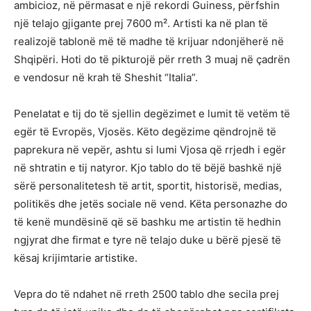
ambicioz, në përmasat e një rekordi Guiness, përfshin
një telajo gjigante prej 7600 m². Artisti ka në plan të
realizojë tablonë më të madhe të krijuar ndonjëherë në
Shqipëri. Hoti do të pikturojë për rreth 3 muaj në çadrën
e vendosur në krah të Sheshit “Italia”.
Penelatat e tij do të sjellin degëzimet e lumit të vetëm të
egër të Evropës, Vjosës. Këto degëzime qëndrojnë të
paprekura në vepër, ashtu si lumi Vjosa që rrjedh i egër
në shtratin e tij natyror. Kjo tablo do të bëjë bashkë një
sërë personalitetesh të artit, sportit, historisë, medias,
politikës dhe jetës sociale në vend. Këta personazhe do
të kenë mundësinë që së bashku me artistin të hedhin
ngjyrat dhe firmat e tyre në telajo duke u bërë pjesë të
kësaj krijimtarie artistike.
Vepra do të ndahet në rreth 2500 tablo dhe secila prej