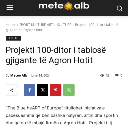
Home
SPORT-KULTURE-ART
KULTURE
Projekti 100-ditor i tablosë
gjigante të Agron Hotit
SOCIALE
Projekti 100-ditor i tablosë
gjigante të Agron Hotit
By
Meteo Alb
June 14, 2024
12
0
“The Blue heART of Europe” titullohet iniciativa e
pabesueshme që bën bashkë natyrën, artin dhe sportin
dhe që do të mbajë firmën e Agron Hotit. Projekti i tij