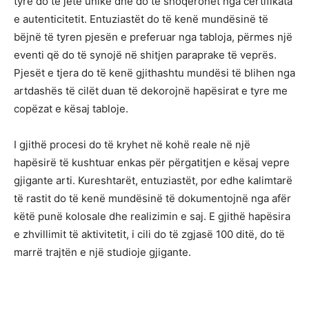
tyre do të jetë unike dhe do të shoqërohet nga certifikata
e autenticitetit. Entuziastët do të kenë mundësinë të
bëjnë të tyren pjesën e preferuar nga tabloja, përmes një
eventi që do të synojë në shitjen paraprake të veprës.
Pjesët e tjera do të kenë gjithashtu mundësi të blihen nga
artdashës të cilët duan të dekorojnë hapësirat e tyre me
copëzat e kësaj tabloje.
I gjithë procesi do të kryhet në kohë reale në një
hapësirë të kushtuar enkas për përgatitjen e kësaj vepre
gjigante arti. Kureshtarët, entuziastët, por edhe kalimtarë
të rastit do të kenë mundësinë të dokumentojnë nga afër
këtë punë kolosale dhe realizimin e saj. E gjithë hapësira
e zhvillimit të aktivitetit, i cili do të zgjasë 100 ditë, do të
marrë trajtën e një studioje gjigante.