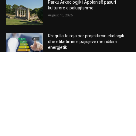
Parku Arkeologjik i Apolonisë pasuri
kulturore e paluajtshme
August 10, 2026
Rregulla të reja për projektimin ekologjik
dhe etiketimin e pajisjeve me ndikim
energjetik
August 10, 2026
15 mrekullitë e Shqipërisë
August 10, 2026
POPULAR POSTS
Tendenca 5 ditore e reshjeve sipas zonave
ne Shqiperi 10 Gusht 2026
August 9, 2026