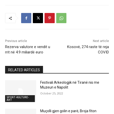
Previous article
Next article
Rezerva valutore e vendit u
Kosovë, 274 raste të reja
rrit në 4.9 miliardë euro
COVID
RELATED ARTICLES
Festivali Arkeologjik në Tiranë nis me
Muzeun e Napolit
October 25, 2022
SPORT-KULTURE-
ART
Muçolli gjen golin e parë, Broja fiton