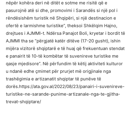
nëpër kohëra deri në ditët e sotme me risitë që e
pasurojnë atë si dhe, promovimi i Sarandës si një pol i
rëndësishëm turistik në Shqipëri, si një destinacion e
ofertë e larmishme turistike”, theksoi Shkëlqim Hajno,
drejtues i AJMMI-t. Ndërsa Panajot Boli, kryetar i bordit të
AJMMI tha se “përgjatë katër ditëve (17-20 gusht), ishin
mijëra vizitorë shqiptarë e të huaj që frekuentuan stendat
e panairit të 10-të kombëtar të suvenireve turistike me
qasje mjedisore”. Në përfundim të këtij aktiviteti kulturor
u ndanë edhe çmimet për prurjet më origjinale nga
trashëgimia e artizanatit shqiptar të punëve të
dorës.https://ata.gov.al/2022/08/23/panairi-i-suvenireve-
turistike-ne-sarande-punime-artizanale-nga-te-gjitha-
trevat-shqiptare/