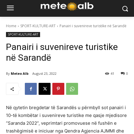
Home
SPORT-KULTURE-ART
Panairi i suvenireve turistike në Sarandë
SPORT-KULTURE-ART
Panairi i suvenireve turistike
në Sarandë
By
Meteo Alb
August 23, 2022
41
0
Në qytetin bregdetar të Sarandës u përmbyll sot panairi i
10-të kombëtar i suvenireve turistike me qasje mjedisore
“Saranda 2022”, veprimtari promovuese në fushën e
trashëgimisë e iniciuar nga Qendra Agjencia AJMMI dhe