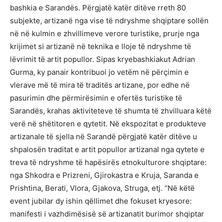
bashkia e Sarandës. Përgjatë katër ditëve rreth 80
subjekte, artizanë nga vise të ndryshme shqiptare sollën
në në kulmin e zhvillimeve verore turistike, prurje nga
krijimet si artizanë në teknika e lloje të ndryshme të
lëvrimit të artit popullor. Sipas kryebashkiakut Adrian
Gurma, ky panair kontribuoi jo vetëm në përçimin e
vlerave më të mira të traditës artizane, por edhe në
pasurimin dhe përmirësimin e ofertës turistike të
Sarandës, krahas aktiviteteve të shumta të zhvilluara këtë
verë në shëtitoren e qytetit. Në ekspozitat e produkteve
artizanale të sjella në Sarandë përgjatë katër ditëve u
shpalosën traditat e artit popullor artizanal nga qytete e
treva të ndryshme të hapësirës etnokulturore shqiptare:
nga Shkodra e Prizreni, Gjirokastra e Kruja, Saranda e
Prishtina, Berati, Vlora, Gjakova, Struga, etj. “Në këtë
event jubilar dy ishin qëllimet dhe fokuset kryesore:
manifesti i vazhdimësisë së artizanatit burimor shqiptar