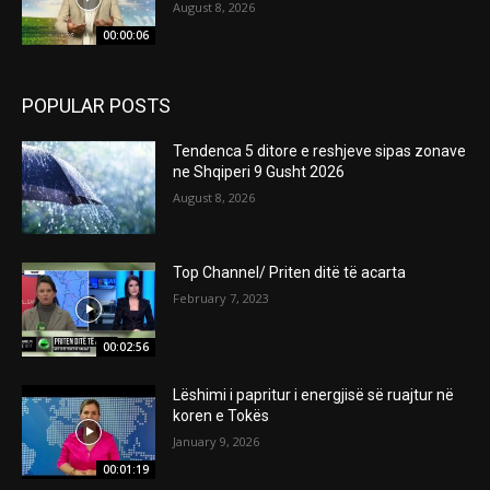
August 8, 2026
00:00:06
POPULAR POSTS
Tendenca 5 ditore e reshjeve sipas zonave
ne Shqiperi 9 Gusht 2026
August 8, 2026
Top Channel/ Priten ditë të acarta
February 7, 2023
00:02:56
Lëshimi i papritur i energjisë së ruajtur në
koren e Tokës
January 9, 2026
00:01:19