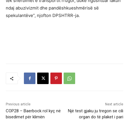
tek shërbimet e transportit rrugor, duke ngushtuar lakun
ndaj abuzivizmit dhe pandëshkueshmërisë së
spekulantëve”, njofton DPSHTRR-ja.
Previous article
Next article
COP28 – Baerbock rol kyç në
Një test gjaku ju tregon se cili
bisedimet për klimën
organ do të plaket i pari