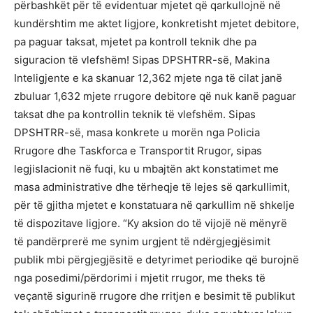
përbashkët për të evidentuar mjetet që qarkullojnë në
kundërshtim me aktet ligjore, konkretisht mjetet debitore,
pa paguar taksat, mjetet pa kontroll teknik dhe pa
siguracion të vlefshëm! Sipas DPSHTRR-së, Makina
Inteligjente e ka skanuar 12,362 mjete nga të cilat janë
zbuluar 1,632 mjete rrugore debitore që nuk kanë paguar
taksat dhe pa kontrollin teknik të vlefshëm. Sipas
DPSHTRR-së, masa konkrete u morën nga Policia
Rrugore dhe Taskforca e Transportit Rrugor, sipas
legjislacionit në fuqi, ku u mbajtën akt konstatimet me
masa administrative dhe tërheqje të lejes së qarkullimit,
për të gjitha mjetet e konstatuara në qarkullim në shkelje
të dispozitave ligjore. “Ky aksion do të vijojë në mënyrë
të pandërprerë me synim urgjent të ndërgjegjësimit
publik mbi përgjegjësitë e detyrimet periodike që burojnë
nga posedimi/përdorimi i mjetit rrugor, me theks të
veçantë sigurinë rrugore dhe rritjen e besimit të publikut