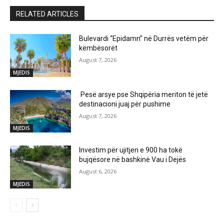
RELATED ARTICLES
Bulevardi “Epidamn” në Durrës vetëm për
këmbësorët
August 7, 2026
MJEDIS
Pesë arsye pse Shqipëria meriton të jetë
destinacioni juaj për pushime
August 7, 2026
MJEDIS
Investim për ujitjen e 900 ha tokë
bujqësore në bashkinë Vau i Dejës
August 6, 2026
MJEDIS