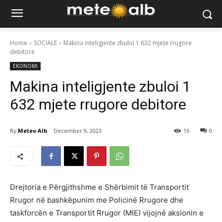
Home
SOCIALE
Makina inteligjente zbuloi 1 632 mjete rrugore
debitore
EKONOMI
Makina inteligjente zbuloi 1
632 mjete rrugore debitore
By
Meteo Alb
December 9, 2023
16
0
Drejtoria e Përgjithshme e Shërbimit të Transportit
Rrugor në bashkëpunim me Policinë Rrugore dhe
taskforcën e Transportit Rrugor (MIE) vijojnë aksionin e