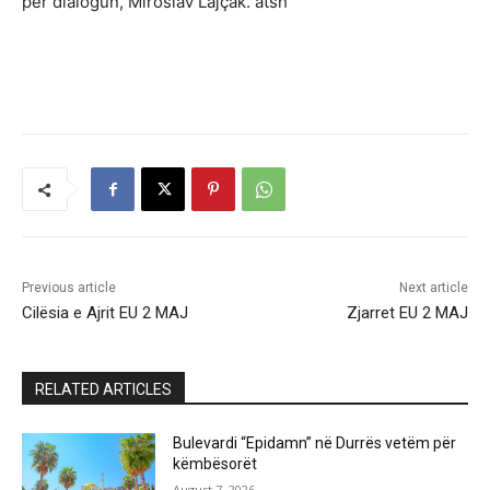
për dialogun, Miroslav Lajçak. atsh
Previous article
Next article
Cilësia e Ajrit EU 2 MAJ
Zjarret EU 2 MAJ
RELATED ARTICLES
Bulevardi “Epidamn” në Durrës vetëm për
këmbësorët
August 7, 2026