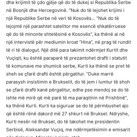
dhe krijimit të çdo gjëje që do të dukej si Republika Serbe
në Bosnjë dhe Hercegovinë. “Nuk do të lejohet krijimi i
një Republike Serbe në veri të Kosovës… “Nuk do të
lejojmë një parashtet satelitor me esencë shkatërruese
që do të minonte shtetësinë e Kosovës”, ka thënë ai në
një intervistë për mediumin kroat “Hina”, në prag të rundit
të ri të dialogut. Një ditë para takimit ndërmjet Kurtit dhe
Vuçiqit, ku është paraparë të prezantohet drafti i statutit
të komunave me shumicë serbe, Kurti ka thënë se pret të
sheh se çfarë drafti është përgatitur. “Duke marrë
parasysh insistimin e Brukselit, do të jem i lumtur të shoh
se çfarë drafti kanë përgatitur, edhe pse mendoj se do të
ishte më mirë që më parë të ma paraqitnin në Prishtinë”,
ka thënë Kurti. Kurti ka siguruar se do të përmbushet ajo
që është rënë dakord më 27 shkurt në Bruksel. Ndryshe,
Kurti nesër në Bruksel, do të takohet me presidentin
Serbisë, Aleksandar Vuçiq, me ndërmjetësimin e emisarit