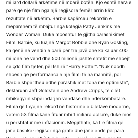
miliard dollarë arkëtime në mbarë botën. Kjo është hera e
parë që një film nga një regjisore femër arrin këto
rezultate në arkëtim. Barbie kapërceu rekordin e
mëparshëm të mbajtur nga kolegia Patty Jenkins me
Wonder Woman. Duke mposhtur të gjitha parashikimet
Filmi Barbie, ku luajnë Margot Robbie dhe Ryan Gosling,
ka qenë në vendin e parë për tre javë dhe ka kaluar 400
milionë në vend dhe 500 milionë jashtë shtetit më shpejt
se çdo film tjetër, përfshirë ”Harry Potter”. “Nuk ndodh
shpesh që performanca e një filmi të na mahnitë, por
Barbie shpërtheu edhe parashikimet tona më optimiste”,
deklaruan Jeff Goldstein dhe Andrew Cripps, të cilët
mbikëqyrin shpërndarjen vendase dhe ndërkombëtare.
Filma që thyejnë rekord në historinë e biletave moderne,
vetëm 53 filma kanë fituar mbi 1 miliard dollarë, duke mos
u përshtatur me inflacionin. Megjithatë, ka tre filma që
janë bashkë-regjisor nga gratë dhe janë ende përpara