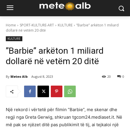
Home
SPORT-KULTURE-ART
KULTURE
”Barbie” arkëton 1 miliard
dollarë në vetëm 20 ditë
KULTURE
”Barbie” arkëton 1 miliard
dollarë në vetëm 20 ditë
By
Meteo Alb
August 8, 2023
20
0
Një rekord i vërtetë për filmin ”Barbie”, me skenar dhe
regji nga Greta Gerwig, shkruan tgcom24.mediaset.it. Në
më pak se njëzet ditë pas publikimit të tij, ai tejkaloi një