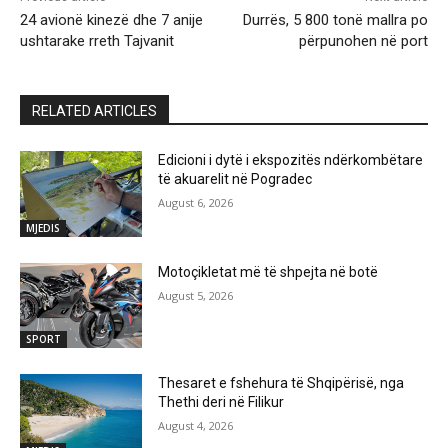
24 avionë kinezë dhe 7 anije
Durrës, 5 800 tonë mallra po
ushtarake rreth Tajvanit
përpunohen në port
RELATED ARTICLES
Edicioni i dytë i ekspozitës ndërkombëtare
të akuarelit në Pogradec
August 6, 2026
MJEDIS
Motoçikletat më të shpejta në botë
August 5, 2026
SPORT
Thesaret e fshehura të Shqipërisë, nga
Thethi deri në Filikur
August 4, 2026