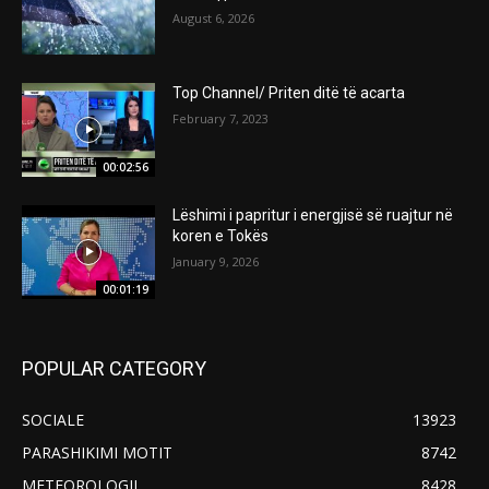
August 6, 2026
Top Channel/ Priten ditë të acarta
February 7, 2023
00:02:56
Lëshimi i papritur i energjisë së ruajtur në
koren e Tokës
January 9, 2026
00:01:19
POPULAR CATEGORY
SOCIALE
13923
PARASHIKIMI MOTIT
8742
METEOROLOGJI
8428