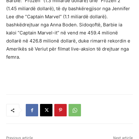
Barbie: ”Frozen” (1.3 miliardë dollarë) dhe ”Frozen 2”
(1.45 miliardë dollarë), të dy bashkëregjisor nga Jennifer
Lee dhe ”Captain Marvel” (1.1 miliardë dollarë).
bashkëdrejtuar nga Anna Boden. Sidoqoftë, Barbie ia
kaloi ”Captain Marvel-it” në vend me 459.4 milionë
dollarë në 426.8 milionë dollarë, duke rimarrë rekordin e
Amerikës së Veriut për filmat live-aksion të drejtuar nga
femra.
Previous article
Next article