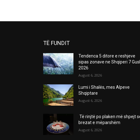
TË FUNDIT
Tendenca 5 ditore e reshjeve
sipas zonave ne Shqiperi 7 Gus
2026
August 6, 2026
Lumi i Shalës, mes Alpeve
Shqiptare
August 6, 2026
Të rinjtë po plaken më shpejt s
brezat e mëparshëm
August 6, 2026