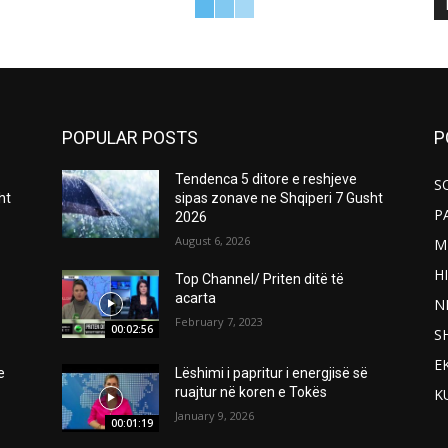
POPULAR POSTS
P
Tendenca 5 ditore e reshjeve
S
ht
sipas zonave ne Shqiperi 7 Gusht
P
2026
August 6, 2026
M
H
Top Channel/ Priten ditë të
acarta
N
February 7, 2023
00:02:56
S
E
e
Lëshimi i papritur i energjisë së
ruajtur në koren e Tokës
K
January 9, 2026
00:01:19