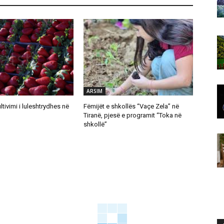
ARSIM
ltivimi i luleshtrydhes në
Fëmijët e shkollës “Vaçe Zela” në
Tiranë, pjesë e programit “Toka në
shkollë”