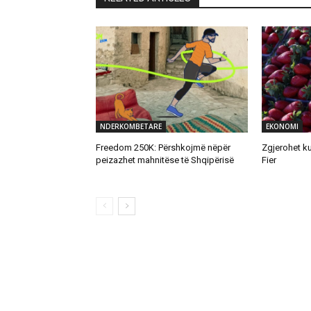
NDERKOMBETARE
EKONOMI
Freedom 250K: Përshkojmë nëpër
Zgjerohet ku
peizazhet mahnitëse të Shqipërisë
Fier