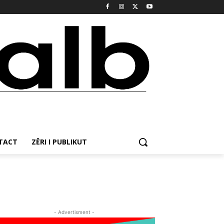
NTACT
ZËRI I PUBLIKUT
- Advertisment -