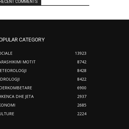
RECENT COMMENTS
OPULAR CATEGORY
OCIALE
13923
ARASHIKIMI MOTIT
8742
ETEOROLOGJI
8428
IDROLOGJI
8422
DERKOMBETARE
6900
HKENCA DHE JETA
2937
KONOMI
2685
ULTURE
2224