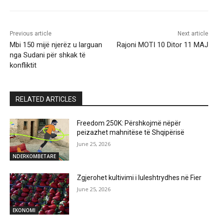
Previous article
Next article
Mbi 150 mijë njerëz u larguan
Rajoni MOTI 10 Ditor 11 MAJ
nga Sudani për shkak të
konfliktit
RELATED ARTICLES
Freedom 250K: Përshkojmë nëpër
peizazhet mahnitëse të Shqipërisë
June 25, 2026
NDERKOMBETARE
Zgjerohet kultivimi i luleshtrydhes në Fier
June 25, 2026
EKONOMI