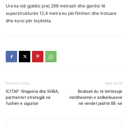
Ura ka një gjatësi prej 268 metrash dhe gjerësi të
superstrukturës 12,4 metra ku përfshihen dhe trotuare
dhe korsi për biçikleta.
Previous article
Next article
ICITAP: Shqipëria dhe SHBA,
Brukseli do të lehtësojë
partneritet strategjik në
riatdhesimin e azilkërkuesve
fushën e sigurisë
në vendet jashtë BE-së