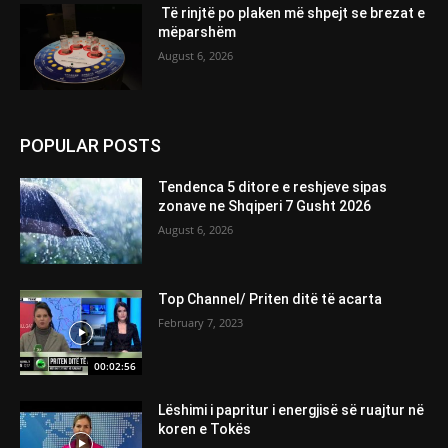
Të rinjtë po plaken më shpejt se brezat e
mëparshëm
August 6, 2026
POPULAR POSTS
Tendenca 5 ditore e reshjeve sipas
zonave ne Shqiperi 7 Gusht 2026
August 6, 2026
Top Channel/ Priten ditë të acarta
February 7, 2023
00:02:56
Lëshimi i papritur i energjisë së ruajtur në
koren e Tokës