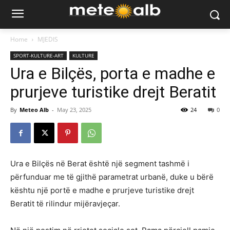
Home
MJEDIS
SPORT-KULTURE-ART
KULTURE
Ura e Bilçës, porta e madhe e
prurjeve turistike drejt Beratit
By
Meteo Alb
-
May 23, 2025
24
0
Ura e Bilçës në Berat është një segment tashmë i
përfunduar me të gjithë parametrat urbanë, duke u bërë
kështu një portë e madhe e prurjeve turistike drejt
Beratit të rilindur mijëravjeçar.