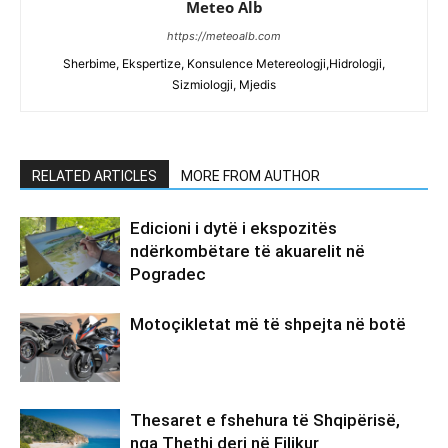
Meteo Alb
https://meteoalb.com
Sherbime, Ekspertize, Konsulence Metereologji,Hidrologji,
Sizmiologji, Mjedis
RELATED ARTICLES
MORE FROM AUTHOR
Edicioni i dytë i ekspozitës
ndërkombëtare të akuarelit në
Pogradec
Motoçikletat më të shpejta në botë
Thesaret e fshehura të Shqipërisë,
nga Thethi deri në Filikur