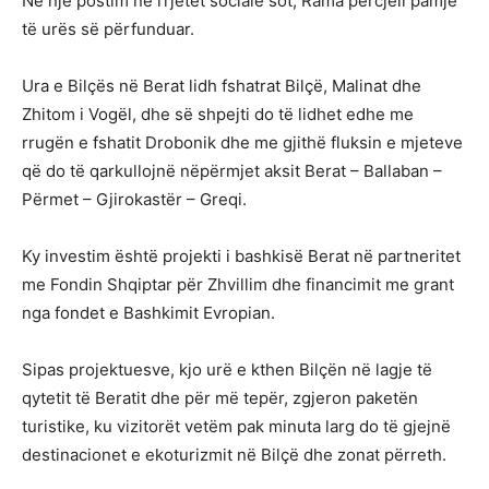
Në një postim në rrjetet sociale sot, Rama përcjell pamje
të urës së përfunduar.
Ura e Bilçës në Berat lidh fshatrat Bilçë, Malinat dhe
Zhitom i Vogël, dhe së shpejti do të lidhet edhe me
rrugën e fshatit Drobonik dhe me gjithë fluksin e mjeteve
që do të qarkullojnë nëpërmjet aksit Berat – Ballaban –
Përmet – Gjirokastër – Greqi.
Ky investim është projekti i bashkisë Berat në partneritet
me Fondin Shqiptar për Zhvillim dhe financimit me grant
nga fondet e Bashkimit Evropian.
Sipas projektuesve, kjo urë e kthen Bilçën në lagje të
qytetit të Beratit dhe për më tepër, zgjeron paketën
turistike, ku vizitorët vetëm pak minuta larg do të gjejnë
destinacionet e ekoturizmit në Bilçë dhe zonat përreth.