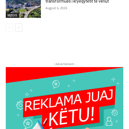
transformues i kryeqytetit të veriut
August 6, 2026
MJEDIS
- Advertisment -