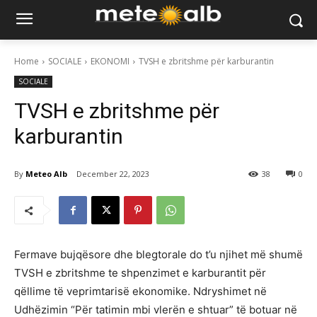
Home
SOCIALE
EKONOMI
TVSH e zbritshme për karburantin
SOCIALE
TVSH e zbritshme për
karburantin
By
Meteo Alb
December 22, 2023
38
0
Fermave bujqësore dhe blegtorale do t’u njihet më shumë
TVSH e zbritshme te shpenzimet e karburantit për
qëllime të veprimtarisë ekonomike. Ndryshimet në
Udhëzimin “Për tatimin mbi vlerën e shtuar” të botuar në