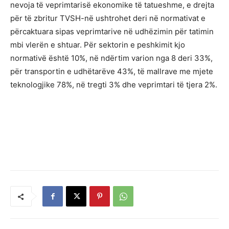
nevoja të veprimtarisë ekonomike të tatueshme, e drejta
për të zbritur TVSH-në ushtrohet deri në normativat e
përcaktuara sipas veprimtarive në udhëzimin për tatimin
mbi vlerën e shtuar. Për sektorin e peshkimit kjo
normativë është 10%, në ndërtim varion nga 8 deri 33%,
për transportin e udhëtarëve 43%, të mallrave me mjete
teknologjike 78%, në tregti 3% dhe veprimtari të tjera 2%.