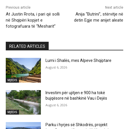
Previous article
Next article
At Justin Rrota, i pari që solli
Anija “Butrini”, stërvitje në
në Shqipëri kopjet e
detin Egje me anijet aleate
fotografuara të “Mesharit”
RELATED ARTICLES
Lumi i Shalës, mes Alpeve Shqiptare
August 6, 2026
MJEDIS
Investim për ujitjen e 900 ha tokë
bujqësore në bashkinë Vau i Dejës
August 6, 2026
MJEDIS
Parku i hyrjes së Shkodrës, projekt