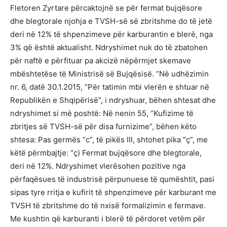
Fletoren Zyrtare përcaktojnë se për fermat bujqësore
dhe blegtorale njohja e TVSH-së së zbritshme do të jetë
deri në 12% të shpenzimeve për karburantin e blerë, nga
3% që është aktualisht. Ndryshimet nuk do të zbatohen
për naftë e përfituar pa akcizë nëpërmjet skemave
mbështetëse të Ministrisë së Bujqësisë. “Në udhëzimin
nr. 6, datë 30.1.2015, “Për tatimin mbi vlerën e shtuar në
Republikën e Shqipërisë”, i ndryshuar, bëhen shtesat dhe
ndryshimet si më poshtë: Në nenin 55, “Kufizime të
zbritjes së TVSH-së për disa furnizime”, bëhen këto
shtesa: Pas germës “c”, të pikës III, shtohet pika “ç”, me
këtë përmbajtje: “ç) Fermat bujqësore dhe blegtorale,
deri në 12%. Ndryshimet vlerësohen pozitive nga
përfaqësues të industrisë përpunuese të qumështit, pasi
sipas tyre rritja e kufirit të shpenzimeve për karburant me
TVSH të zbritshme do të nxisë formalizimin e fermave.
Me kushtin që karburanti i blerë të përdoret vetëm për