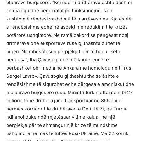
plehrave bujqësore. “Korridori i drithërave është dëshmi
se dialogu dhe negociatat po funksionojnë. Ne i
kushtojmë rëndësi vazhdimit të marrëveshjes. Kjo është
e rëndësishme edhe në aspektin e reduktimit të krizës
botërore ushqimore. Ne ramë dakord se pengesat ndaj
drithërave dhe eksporteve ruse gjithashtu duhet të
hiqen. Ne mbështesim përpjekjet për të hequr këto
pengesa”, tha Çavusoglu në një konferencë të
përbashkët për media në Ankara me homologun e tij rus,
Sergei Lavrov. Çavusoglu gjithashtu tha se është e
rëndësishme të sigurohet edhe dërgesa e amoniakut dhe
e plehrave bujqësore ruse. Ministri turk njoftoi se mbi 27
milionë tonë drithëra janë transportuar në 866 anije
përmes korridorit të drithërave të Detit të Zi, që Turqia
ndihmoi duke ndërmjetësuar vitin e kaluar në një
përpjekje për të shmangur një krizë të mundshme
ushqimore në mes të luftës Rusi-Ukrainë. Më 22 korrik,