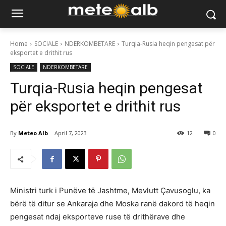
Home
SOCIALE
NDERKOMBETARE
Turqia-Rusia heqin pengesat për
eksportet e drithit rus
SOCIALE
NDERKOMBETARE
Turqia-Rusia heqin pengesat
për eksportet e drithit rus
By
Meteo Alb
April 7, 2023
12
0
Ministri turk i Punëve të Jashtme, Mevlutt Çavusoglu, ka
bërë të ditur se Ankaraja dhe Moska ranë dakord të heqin
pengesat ndaj eksporteve ruse të drithërave dhe