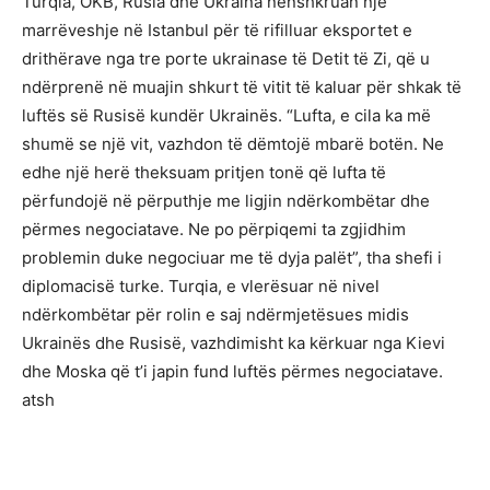
Turqia, OKB, Rusia dhe Ukraina nënshkruan një
marrëveshje në Istanbul për të rifilluar eksportet e
drithërave nga tre porte ukrainase të Detit të Zi, që u
ndërprenë në muajin shkurt të vitit të kaluar për shkak të
luftës së Rusisë kundër Ukrainës. “Lufta, e cila ka më
shumë se një vit, vazhdon të dëmtojë mbarë botën. Ne
edhe një herë theksuam pritjen tonë që lufta të
përfundojë në përputhje me ligjin ndërkombëtar dhe
përmes negociatave. Ne po përpiqemi ta zgjidhim
problemin duke negociuar me të dyja palët”, tha shefi i
diplomacisë turke. Turqia, e vlerësuar në nivel
ndërkombëtar për rolin e saj ndërmjetësues midis
Ukrainës dhe Rusisë, vazhdimisht ka kërkuar nga Kievi
dhe Moska që t’i japin fund luftës përmes negociatave.
atsh