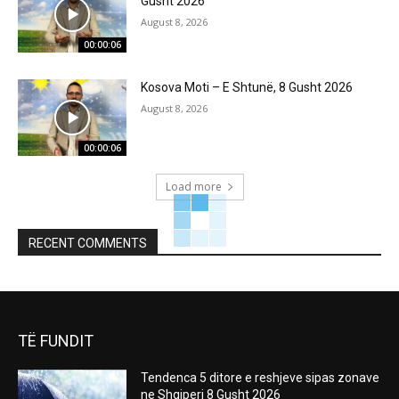
Gusht 2026
August 8, 2026
00:00:06
Kosova Moti – E Shtunë, 8 Gusht 2026
August 8, 2026
00:00:06
Load more
RECENT COMMENTS
TË FUNDIT
Tendenca 5 ditore e reshjeve sipas zonave
ne Shqiperi 8 Gusht 2026