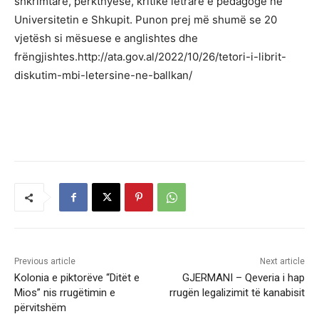
shkrimtare, përkthyese, kritike letrare e pedagoge në
Universitetin e Shkupit. Punon prej më shumë se 20
vjetësh si mësuese e anglishtes dhe
frëngjishtes.http://ata.gov.al/2022/10/26/tetori-i-librit-
diskutim-mbi-letersine-ne-ballkan/
Previous article
Next article
Kolonia e piktorëve “Ditët e
GJERMANI – Qeveria i hap
Mios” nis rrugëtimin e
rrugën legalizimit të kanabisit
përvitshëm