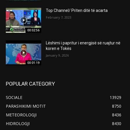
Top Channel/ Priten ditë të acarta
February 7, 2023
00:02:56
Lëshimi i papritur i energjisë së ruajtur në
koren e Tokës
January 9, 2026
00:01:19
POPULAR CATEGORY
SOCIALE
13929
PARASHIKIMI MOTIT
8750
METEOROLOGJI
8436
HIDROLOGJI
8430