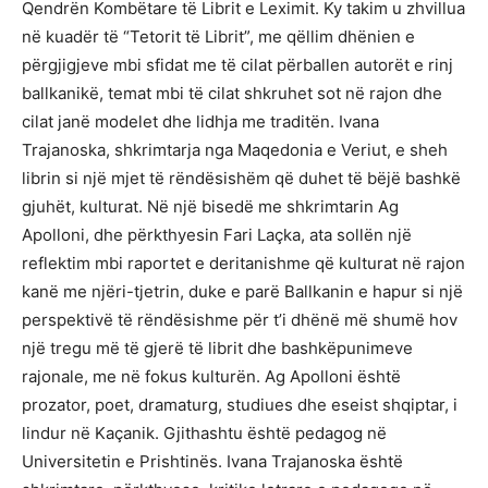
Qendrën Kombëtare të Librit e Leximit. Ky takim u zhvillua
në kuadër të “Tetorit të Librit”, me qëllim dhënien e
përgjigjeve mbi sfidat me të cilat përballen autorët e rinj
ballkanikë, temat mbi të cilat shkruhet sot në rajon dhe
cilat janë modelet dhe lidhja me traditën. Ivana
Trajanoska, shkrimtarja nga Maqedonia e Veriut, e sheh
librin si një mjet të rëndësishëm që duhet të bëjë bashkë
gjuhët, kulturat. Në një bisedë me shkrimtarin Ag
Apolloni, dhe përkthyesin Fari Laçka, ata sollën një
reflektim mbi raportet e deritanishme që kulturat në rajon
kanë me njëri-tjetrin, duke e parë Ballkanin e hapur si një
perspektivë të rëndësishme për t’i dhënë më shumë hov
një tregu më të gjerë të librit dhe bashkëpunimeve
rajonale, me në fokus kulturën. Ag Apolloni është
prozator, poet, dramaturg, studiues dhe eseist shqiptar, i
lindur në Kaçanik. Gjithashtu është pedagog në
Universitetin e Prishtinës. Ivana Trajanoska është