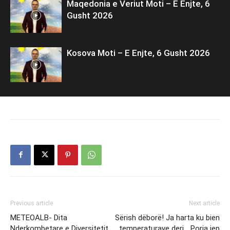
Maqedonia e Veriut Moti – E Enjte, 6
Gusht 2026
Kosova Moti – E Enjte, 6 Gusht 2026
Previous article
Next article
METEOALB- Dita
Sërish dëborë! Ja harta ku bien
Nderkombetare e Diversitetit
temperaturave deri… Porja jep