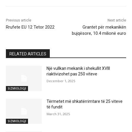
Previous article
Next article
Rrufete EU 12 Tetor 2022
Grantet për mekanikën
bujqësore, 10.4 milionë euro
RELATED ARTICLES
Një vullkan mekanik i shekullit XVIII
riaktivizohet pas 250 viteve
December 1, 2025
SIZMIOLOGJI
Tërmetet më shkatërrimtare të 25 viteve
të fundit
March 31, 2025
SIZMIOLOGJI