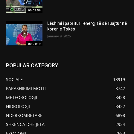
00:02:56
Lëshimi i papritur i energjisë së ruajtur në
koren e Tokës
January 9, 2026
00:01:19
POPULAR CATEGORY
SOCIALE
13919
PARASHIKIMI MOTIT
8742
METEOROLOGJI
8428
HIDROLOGJI
8422
NDERKOMBETARE
6898
SHKENCA DHE JETA
2934
EKONOMI
2683