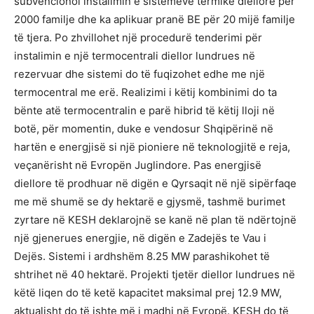
subvencionoi instalimin e sistemeve termike diellore për
2000 familje dhe ka aplikuar pranë BE për 20 mijë familje
të tjera. Po zhvillohet një procedurë tenderimi për
instalimin e një termocentrali diellor lundrues në
rezervuar dhe sistemi do të fuqizohet edhe me një
termocentral me erë. Realizimi i këtij kombinimi do ta
bënte atë termocentralin e parë hibrid të këtij lloji në
botë, për momentin, duke e vendosur Shqipërinë në
hartën e energjisë si një pioniere në teknologjitë e reja,
veçanërisht në Evropën Juglindore. Pas energjisë
diellore të prodhuar në digën e Qyrsaqit në një sipërfaqe
me më shumë se dy hektarë e gjysmë, tashmë burimet
zyrtare në KESH deklarojnë se kanë në plan të ndërtojnë
një gjenerues energjie, në digën e Zadejës te Vau i
Dejës. Sistemi i ardhshëm 8.25 MW parashikohet të
shtrihet në 40 hektarë. Projekti tjetër diellor lundrues në
këtë liqen do të ketë kapacitet maksimal prej 12.9 MW,
aktualisht do të ishte më i madhi në Evropë. KESH do të