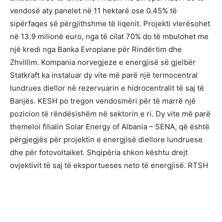
vendosë aty panelet në 11 hektarë ose 0.45% të
sipërfaqes së përgjithshme të liqenit. Projekti vlerësohet
në 13.9 milionë euro, nga të cilat 70% do të mbulohet me
një kredi nga Banka Evropiane për Rindërtim dhe
Zhvillim. Kompania norvegjeze e energjisë së gjelbër
Statkraft ka instaluar dy vite më parë një termocentral
lundrues diellor në rezervuarin e hidrocentralit të saj të
Banjës. KESH po tregon vendosmëri për të marrë një
pozicion të rëndësishëm në sektorin e ri. Dy vite më parë
themeloi filialin Solar Energy of Albania – SENA, që është
përgjegjës për projektin e energjisë diellore lundruese
dhe për fotovoltaiket. Shqipëria shkon kështu drejt
ovjektivit të saj të eksportueses neto të energjisë. RTSH