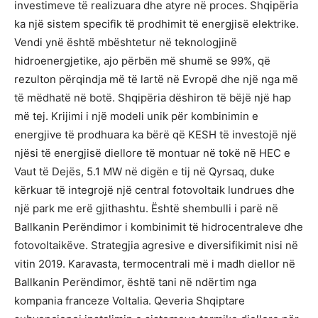
investimeve të realizuara dhe atyre në proces. Shqipëria
ka një sistem specifik të prodhimit të energjisë elektrike.
Vendi ynë është mbështetur në teknologjinë
hidroenergjetike, ajo përbën më shumë se 99%, që
rezulton përqindja më të lartë në Evropë dhe një nga më
të mëdhatë në botë. Shqipëria dëshiron të bëjë një hap
më tej. Krijimi i një modeli unik për kombinimin e
energjive të prodhuara ka bërë që KESH të investojë një
njësi të energjisë diellore të montuar në tokë në HEC e
Vaut të Dejës, 5.1 MW në digën e tij në Qyrsaq, duke
kërkuar të integrojë një central fotovoltaik lundrues dhe
një park me erë gjithashtu. Është shembulli i parë në
Ballkanin Perëndimor i kombinimit të hidrocentraleve dhe
fotovoltaikëve. Strategjia agresive e diversifikimit nisi në
vitin 2019. Karavasta, termocentrali më i madh diellor në
Ballkanin Perëndimor, është tani në ndërtim nga
kompania franceze Voltalia. Qeveria Shqiptare