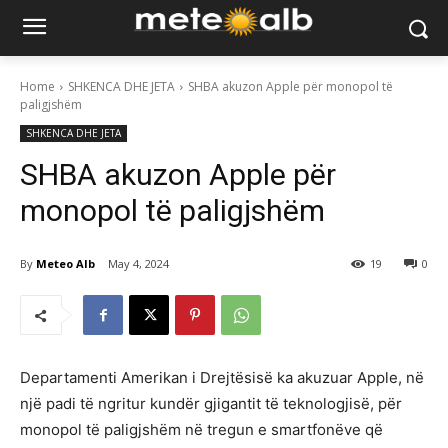
Home
SHKENCA DHE JETA
SHBA akuzon Apple për monopol të
paligjshëm
SHKENCA DHE JETA
SHBA akuzon Apple për
monopol të paligjshëm
By
Meteo Alb
May 4, 2024
19
0
Departamenti Amerikan i Drejtësisë ka akuzuar Apple, në
një padi të ngritur kundër gjigantit të teknologjisë, për
monopol të paligjshëm në tregun e smartfonëve që