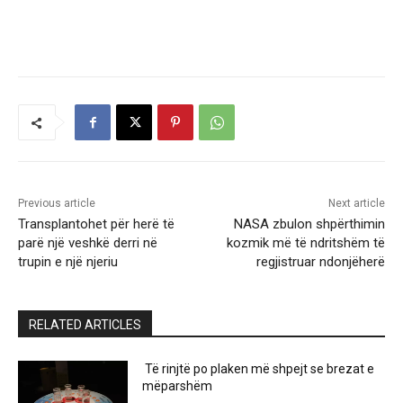
Previous article
Next article
Transplantohet për herë të
NASA zbulon shpërthimin
parë një veshkë derri në
kozmik më të ndritshëm të
trupin e një njeriu
regjistruar ndonjëherë
RELATED ARTICLES
Të rinjtë po plaken më shpejt se brezat e
mëparshëm