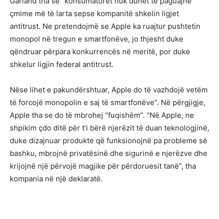
Garland tha se ”konsumatorët nuk duhet të paguajnë
çmime më të larta sepse kompanitë shkelin ligjet
antitrust. Ne pretendojmë se Apple ka ruajtur pushtetin
monopol në tregun e smartfonëve, jo thjesht duke
qëndruar përpara konkurrencës në meritë, por duke
shkelur ligjin federal antitrust.
Nëse lihet e pakundërshtuar, Apple do të vazhdojë vetëm
të forcojë monopolin e saj të smartfonëve”. Në përgjigje,
Apple tha se do të mbrohej “fuqishëm”. “Në Apple, ne
shpikim çdo ditë për t’i bërë njerëzit të duan teknologjinë,
duke dizajnuar produkte që funksionojnë pa probleme së
bashku, mbrojnë privatësinë dhe sigurinë e njerëzve dhe
krijojnë një përvojë magjike për përdoruesit tanë”, tha
kompania në një deklaratë.