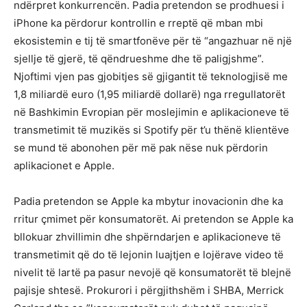
ndërpret konkurrencën. Padia pretendon se prodhuesi i
iPhone ka përdorur kontrollin e rreptë që mban mbi
ekosistemin e tij të smartfonëve për të “angazhuar në një
sjellje të gjerë, të qëndrueshme dhe të paligjshme”.
Njoftimi vjen pas gjobitjes së gjigantit të teknologjisë me
1,8 miliardë euro (1,95 miliardë dollarë) nga rregullatorët
në Bashkimin Evropian për moslejimin e aplikacioneve të
transmetimit të muzikës si Spotify për t’u thënë klientëve
se mund të abonohen për më pak nëse nuk përdorin
aplikacionet e Apple.
Padia pretendon se Apple ka mbytur inovacionin dhe ka
rritur çmimet për konsumatorët. Ai pretendon se Apple ka
bllokuar zhvillimin dhe shpërndarjen e aplikacioneve të
transmetimit që do të lejonin luajtjen e lojërave video të
nivelit të lartë pa pasur nevojë që konsumatorët të blejnë
pajisje shtesë. Prokurori i përgjithshëm i SHBA, Merrick