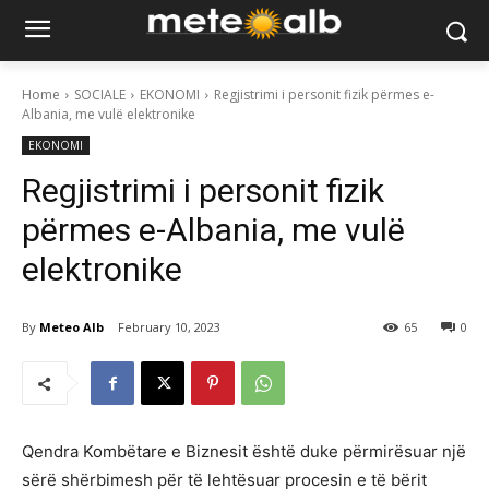
Home
SOCIALE
EKONOMI
Regjistrimi i personit fizik përmes e-
Albania, me vulë elektronike
EKONOMI
Regjistrimi i personit fizik
përmes e-Albania, me vulë
elektronike
By
Meteo Alb
February 10, 2023
65
0
Qendra Kombëtare e Biznesit është duke përmirësuar një
sërë shërbimesh për të lehtësuar procesin e të bërit