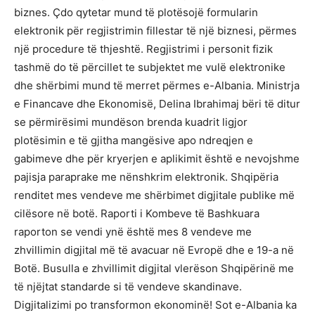
biznes. Çdo qytetar mund të plotësojë formularin
elektronik për regjistrimin fillestar të një biznesi, përmes
një procedure të thjeshtë. Regjistrimi i personit fizik
tashmë do të përcillet te subjektet me vulë elektronike
dhe shërbimi mund të merret përmes e-Albania. Ministrja
e Financave dhe Ekonomisë, Delina Ibrahimaj bëri të ditur
se përmirësimi mundëson brenda kuadrit ligjor
plotësimin e të gjitha mangësive apo ndreqjen e
gabimeve dhe për kryerjen e aplikimit është e nevojshme
pajisja paraprake me nënshkrim elektronik. Shqipëria
renditet mes vendeve me shërbimet digjitale publike më
cilësore në botë. Raporti i Kombeve të Bashkuara
raporton se vendi ynë është mes 8 vendeve me
zhvillimin digjital më të avacuar në Evropë dhe e 19-a në
Botë. Busulla e zhvillimit digjital vlerëson Shqipërinë me
të njëjtat standarde si të vendeve skandinave.
Digjitalizimi po transformon ekonominë! Sot e-Albania ka