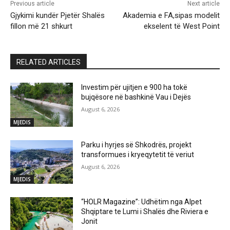
Previous article
Next article
Gjykimi kundër Pjetër Shalës
Akademia e FA,sipas modelit
fillon më 21 shkurt
ekselent të West Point
RELATED ARTICLES
Investim për ujitjen e 900 ha tokë
bujqësore në bashkinë Vau i Dejës
August 6, 2026
MJEDIS
Parku i hyrjes së Shkodrës, projekt
transformues i kryeqytetit të veriut
August 6, 2026
MJEDIS
“HOLR Magazine”: Udhëtim nga Alpet
Shqiptare te Lumi i Shalës dhe Riviera e
Jonit