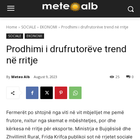
Home
SOCIALE
EKONOMI
Prodhimi i drufrutorëve trend në rritje
SOCIALE
EKONOMI
Prodhimi i drufrutorëve trend
në rritje
By
Meteo Alb
August 9, 2023
25
0
Fermerët po shtojnë nga viti në vit mbjelljet me pemë
frutore, nxitur nga skemat e mbështetjes, por dhe
kërkesa në rritje për eksporte. Ministrja e Bujqësisë dhe
Zhvillimit Rural, Frida Krifca publikoi sot në rrjetet sociale