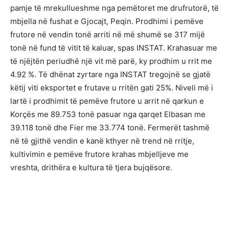
pamje të mrekullueshme nga pemëtoret me drufrutorë, të
mbjella në fushat e Gjocajt, Peqin. Prodhimi i pemëve
frutore në vendin tonë arriti në më shumë se 317 mijë
tonë në fund të vitit të kaluar, spas INSTAT. Krahasuar me
të njëjtën periudhë një vit më parë, ky prodhim u rrit me
4.92 %. Të dhënat zyrtare nga INSTAT tregojnë se gjatë
këtij viti eksportet e frutave u rritën gati 25%. Niveli më i
lartë i prodhimit të pemëve frutore u arrit në qarkun e
Korçës me 89.753 tonë pasuar nga qarqet Elbasan me
39.118 tonë dhe Fier me 33.774 tonë. Fermerët tashmë
në të gjithë vendin e kanë kthyer në trend në rritje,
kultivimin e pemëve frutore krahas mbjelljeve me
vreshta, drithëra e kultura të tjera bujqësore.