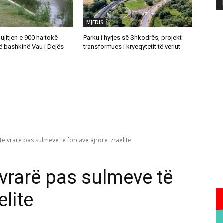
MJEDIS
 ujitjen e 900 ha tokë
Parku i hyrjes së Shkodrës, projekt
ë bashkinë Vau i Dejës
transformues i kryeqytetit të veriut