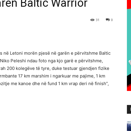
rën Baltic Warrior
31
0
s në Letoni morën pjesë në garën e përvitshme Baltic
 Niko Peleshi ndau foto nga kjo garë e përvitshme,
rah 200 kolegëve të tyre, duke testuar gjendjen fizike
përmbante 17 km marshim i ngarkuar me pajime, 1 km
ozitje me kanoe dhe në fund 1 km vrap deri në finish”,