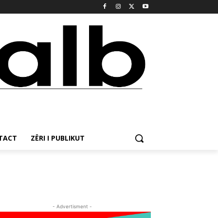
NTACT
ZËRI I PUBLIKUT
- Advertisment -