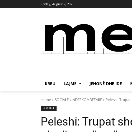
Friday, August 7, 2026
KREU
LAJME
JEHONË DHE IDE
Home
SOCIALE
NDERKOMBETARE
Peleshi: Trupat
SOCIALE
Peleshi: Trupat sh