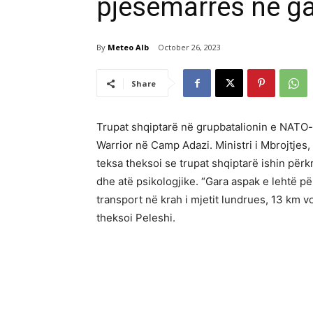
pjesëmarrës në ga
By
Meteo Alb
October 26, 2023
Share
Trupat shqiptarë në grupbatalionin e NATO-
Warrior në Camp Adazi. Ministri i Mbrojtjes,
teksa theksoi se trupat shqiptarë ishin përk
dhe atë psikologjike. “Gara aspak e lehtë 
transport në krah i mjetit lundrues, 13 km v
theksoi Peleshi.