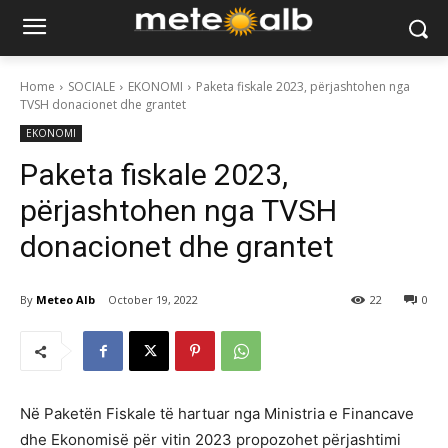
Home
SOCIALE
EKONOMI
Paketa fiskale 2023, përjashtohen nga
TVSH donacionet dhe grantet
EKONOMI
Paketa fiskale 2023,
përjashtohen nga TVSH
donacionet dhe grantet
By
Meteo Alb
October 19, 2022
22
0
Në Paketën Fiskale të hartuar nga Ministria e Financave
dhe Ekonomisë për vitin 2023 propozohet përjashtimi