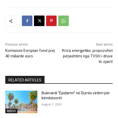
Previous article
Next article
Komisioni Evropian fond prej
Kriza energjetike, propozohet
40 miliardë euro
përjashtimi nga TVSH i druve
të zjarrit
RELATED ARTICLES
Bulevardi “Epidamn” në Durrës vetëm për
këmbësorët
August 7, 2026
MJEDIS