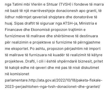
nga Tatimi mbi Vlerën e Shtuar (TVSH) i fondeve të marra
në bazë të një marrëveshjeje donacionesh apo granti, të
lidhur ndërmjet qeverisë shqiptare dhe donatorëve të
huaj. Sipas draftit të siguruar nga ATSH-ja, Ministria e
Financave dhe Ekonomisë propozon trajtimin e
furnizimeve të mallrave dhe shërbimeve të destinuara
për realizimin e projekteve si furnizime të përngjashme
me eksportet. Po ashtu, propozon përjashtim në import
të mallrave të furnizuara në kuadër të realizimit të këtyre
projekteve. Drafti, i cili i është shpërndarë biznesit, pritet
të kalojë edhe në qeveri dhe më pas të nisë diskutimet
në komisionet
parlamentare.http://ata.gov.al/2022/10/18/paketa-fiskale-
2023-perjashtohen-nga-tvsh-donacionet-dhe-grantet/