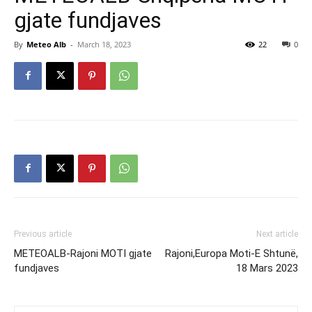
gjate fundjaves
By
Meteo Alb
-
March 18, 2023
22
0
Previous article
Next article
METEOALB-Rajoni MOTI gjate
Rajoni,Europa Moti-E Shtunë,
fundjaves
18 Mars 2023