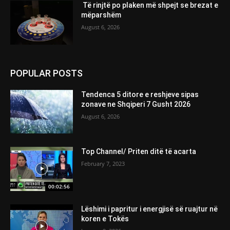
Të rinjtë po plaken më shpejt se brezat e
mëparshëm
August 6, 2026
POPULAR POSTS
Tendenca 5 ditore e reshjeve sipas
zonave ne Shqiperi 7 Gusht 2026
August 6, 2026
Top Channel/ Priten ditë të acarta
February 7, 2023
00:02:56
Lëshimi i papritur i energjisë së ruajtur në
koren e Tokës