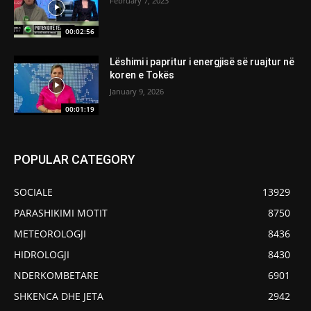
February 7, 2023
00:02:56
Lëshimi i papritur i energjisë së ruajtur në
koren e Tokës
January 9, 2026
00:01:19
POPULAR CATEGORY
SOCIALE
13929
PARASHIKIMI MOTIT
8750
METEOROLOGJI
8436
HIDROLOGJI
8430
NDERKOMBETARE
6901
SHKENCA DHE JETA
2942