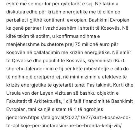
është më se meritor për qytetarët e saj. Në takim u
diskutua edhe për krizën energjetike me të cilën po
përballet i gjithë kontinenti evropian. Bashkimi Evropian
ka qenë partner i vazhdueshëm i shtetit të Kosovës. Në
këtë takim të sotëm, u konfirmua ndihma e
menjëhershme buxhetore prej 75 milionë euro për
Kosovën në ballafaqimin me krizën energjetike. Në emër
të Qeverisë dhe popullit të Kosovës, kryeministri Kurti
shprehu falënderimin e tij për këtë mbështetje e cila do
të ndihmojë drejtpërdrejt në minimizimin e efekteve të
krizës energjetike te qytetarët tanë. Pas takimit, Kurti dhe
Ursula von der Leyen vizituan së bashku objektin e
Fakultetit të Arkitekturës, i cili falë financimit të Bashkimit
Evropian, tani ka një sistem të ri të ngrohjes
qendrore.https://ata.gov.al/2022/10/27/kurti-kosova-do-
te-aplikoje-per-anetaresim-ne-be-brenda-ketij-viti/