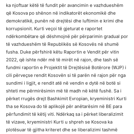
ka njoftuar këtë të fundit për avancimin e vazhdueshëm
që Kosova po shënon në indikatorët ekonomikë dhe
demokratikë, punën në drejtësi dhe luftimin e krimi dhe
korrupsionit. Kurti veçoi të gjeturat e raportet
ndërkombëtare që dëshmojnë për përparimin gradual por
të vazhdueshëm të Republikës së Kosovës në shumë
fusha. Duke përfshirë këtu Raportin e Vendit për vitin
2022, që ishte ndër më të mirët në rajon, dhe tash së
fundmi raportin e Projektit të Drejtësisë Botërore (WJP) i
cili përveçse rendit Kosovën si të parën në rajon për nga
sundimi i ligjit, e rendit atë në vendin e dytë në botë si
shteti me përmirësimin më të madh në këtë fushë. Sa i
përket rrugës drejt Bashkimit Evropian, kryeministri Kurti
tha se Kosova do të aplikojë për anëtarësim në BE para
përfundimit të këtij viti. Ndërkaq sa i përket liberalizimit
të vizave, kryeministri Kurti u shpreh se Kosova ka
plotësuar të gjitha kriteret dhe se liberalizimi tashmë