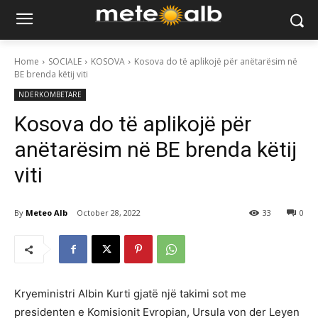
Home
SOCIALE
KOSOVA
Kosova do të aplikojë për anëtarësim në
BE brenda këtij viti
NDERKOMBETARE
Kosova do të aplikojë për
anëtarësim në BE brenda këtij
viti
By
Meteo Alb
October 28, 2022
33
0
Kryeministri Albin Kurti gjatë një takimi sot me
presidenten e Komisionit Evropian, Ursula von der Leyen