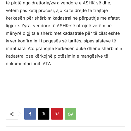
të plotë nga drejtoria/zyra vendore e ASHK-së dhe,
vetëm pas këtij procesi, ajo ka të drejtë të trajtojë
kërkesën për shërbim kadastral në përputhje me afatet
ligjore. Zyrat vendore të ASHK-së ofrojnë vetëm në
mënyrë digjitale shërbimet kadastrale për të cilat është
kryer konfirmimi i pagesës së tarifës, sipas afateve të
miratuara. Ato pranojnë kërkesën duke dhënë shërbimin
kadastral ose kërkojnë plotësimin e mangësive të
dokumentacionit. ATA