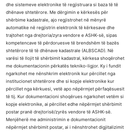
dhe sistemeve elektronike të regjistruara si baza të të
dhënave shtetërore. Me dërgimin e kërkesës për
shërbime kadastrale, ajo regjistrohet në mënyrë
automatike në regjistrin elektronik të kërkesave dhe
trajtohet nga drejtoria/zyra vendore e ASHK-së, sipas
kompetencave të përdoruesve të brendshëm të bazës
shtetërore të të dhënave kadastrale (ALBSCAD). Në
varësi të llojit të shërbimit kadastral, kërkesa shoqërohet
me dokumentacionin përkatës tekniko-ligjor. Ky i fundit
ngarkohet me nënshkrim elektronik kur përcillet nga
institucionet shtetërore dhe si kopje elektronike kur
përcillet nga kërkuesi, vetë apo nëpërmjet përfaqësuesit
të tij. Kur dokumentacioni shoqërues ngarkohet vetëm si
kopje elektronike, ai përcillet edhe nëpërmjet shërbimit
postar pranë drejtorisë/zyrës vendore të ASHK-së.
Menjëherë me administrimin e dokumentacionit
nëpërmjet shërbimit postar, ai i nënshtrohet digjitalizimit