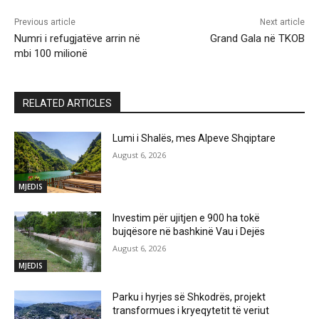
Previous article
Next article
Numri i refugjatëve arrin në
Grand Gala në TKOB
mbi 100 milionë
RELATED ARTICLES
Lumi i Shalës, mes Alpeve Shqiptare
August 6, 2026
MJEDIS
Investim për ujitjen e 900 ha tokë
bujqësore në bashkinë Vau i Dejës
August 6, 2026
MJEDIS
Parku i hyrjes së Shkodrës, projekt
transformues i kryeqytetit të veriut