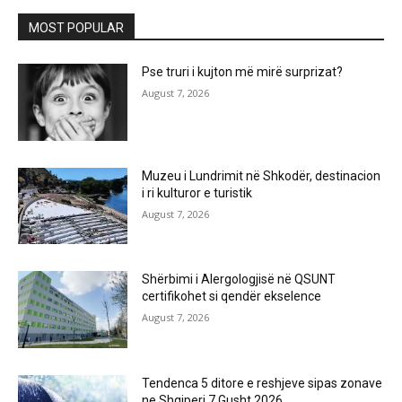
MOST POPULAR
Pse truri i kujton më mirë surprizat?
August 7, 2026
Muzeu i Lundrimit në Shkodër, destinacion
i ri kulturor e turistik
August 7, 2026
Shërbimi i Alergologjisë në QSUNT
certifikohet si qendër ekselence
August 7, 2026
Tendenca 5 ditore e reshjeve sipas zonave
ne Shqiperi 7 Gusht 2026