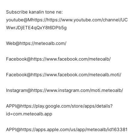
Subscribe kanalin tone ne:
youtube@Mhttps://https://www.youtube.com/channel/UC
WwrJDjETE4qQxY8t6DPb5g
Web@https://meteoalb.com/
Facebook@https://www.facebook.com/meteoalb/
Facebook@https://www.facebook.com/meteoalb.moti/
Instagram@https://www.instagram.com/moti.meteoalb/
APPI@https://play.google.com/store/apps/details?
id=com.meteoalb.app
APPI@https://apps.apple.com/us/app/meteoalb/id163381