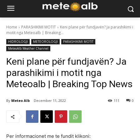
Home
PARASHIKIMI MOTIT
Keni plane për fundjavën? Ja parashikimi i
motit nga Meteoalb | Breaking...
HIDROLOGJI
METEOROLOGJI
PARASHIKIMI MOTIT
MeteoAlb Weather Channel
Keni plane për fundjavën? Ja
parashikimi i motit nga
Meteoalb | Breaking Top News
By
Meteo Alb
December 11, 2022
111
0
Per informacionet me te fundit klikoni: