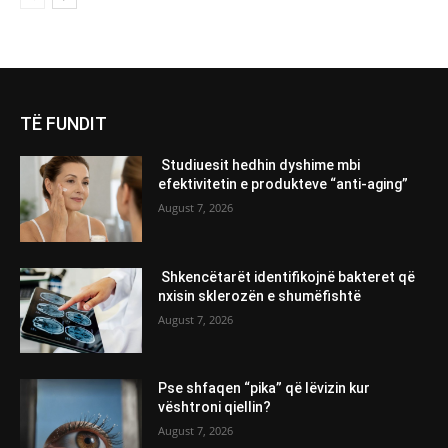
TË FUNDIT
Studiuesit hedhin dyshime mbi
efektivitetin e produkteve “anti-aging”
August 7, 2026
Shkencëtarët identifikojnë bakteret që
nxisin sklerozën e shumëfishtë
August 7, 2026
Pse shfaqen “pika” që lëvizin kur
vështroni qiellin?
August 7, 2026