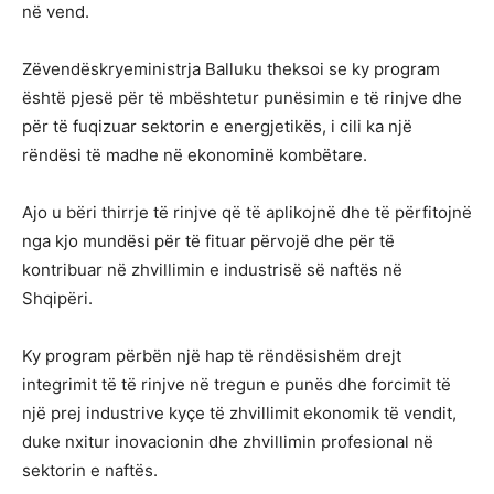
në vend.
Zëvendëskryeministrja Balluku theksoi se ky program
është pjesë për të mbështetur punësimin e të rinjve dhe
për të fuqizuar sektorin e energjetikës, i cili ka një
rëndësi të madhe në ekonominë kombëtare.
Ajo u bëri thirrje të rinjve që të aplikojnë dhe të përfitojnë
nga kjo mundësi për të fituar përvojë dhe për të
kontribuar në zhvillimin e industrisë së naftës në
Shqipëri.
Ky program përbën një hap të rëndësishëm drejt
integrimit të të rinjve në tregun e punës dhe forcimit të
një prej industrive kyçe të zhvillimit ekonomik të vendit,
duke nxitur inovacionin dhe zhvillimin profesional në
sektorin e naftës.