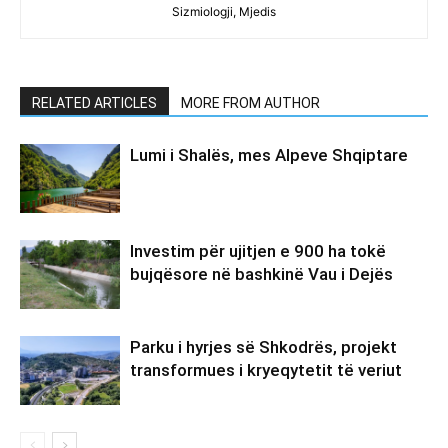
Sizmiologji, Mjedis
RELATED ARTICLES
MORE FROM AUTHOR
Lumi i Shalës, mes Alpeve Shqiptare
Investim për ujitjen e 900 ha tokë
bujqësore në bashkinë Vau i Dejës
Parku i hyrjes së Shkodrës, projekt
transformues i kryeqytetit të veriut