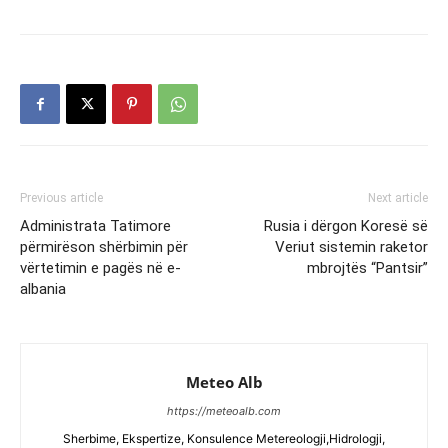
Previous article
Next article
Administrata Tatimore
Rusia i dërgon Koresë së
përmirëson shërbimin për
Veriut sistemin raketor
vërtetimin e pagës në e-
mbrojtës “Pantsir”
albania
Meteo Alb
https://meteoalb.com
Sherbime, Ekspertize, Konsulence Metereologji,Hidrologji,