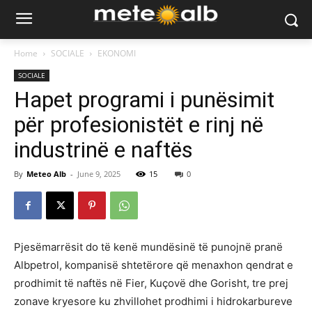
Home
SOCIALE
EKONOMI
SOCIALE
Hapet programi i punësimit
për profesionistët e rinj në
industrinë e naftës
By
Meteo Alb
-
June 9, 2025
15
0
Pjesëmarrësit do të kenë mundësinë të punojnë pranë
Albpetrol, kompanisë shtetërore që menaxhon qendrat e
prodhimit të naftës në Fier, Kuçovë dhe Gorisht, tre prej
zonave kryesore ku zhvillohet prodhimi i hidrokarbureve