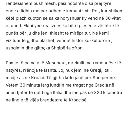
rëndësishëm pushimesh, pasi ndoshta disa prej tyre
ende e lidhin me periudhën e komunizmit. Por, kur shikon
këtë plazh kupton se sa ka ndryshuar ky vend në 30 vitet
e fundit. Ekipi ynë realizues ka bërë pjesën e vështirë të
punës për ju dhe jeni thjesht të mirëpritur. Ne kemi
vizituar të gjithë plazhet, vendet historiko-kulturore ,
ushqimin dhe gjithçka Shqipëria ofron.
Pamje të pamata të Mesdheut, mrekulli marramendëse të
natyrës, rrënoja të lashta. Jo, nuk jemi në Greqi, Itali,
madje as në Kroaci. Të gjitha këto janë për Shqipërinë.
Vetëm 30 minuta larg lundrin me traget nga Greqia në
anën tjetër të detit nga Italia dhe më pak se 320 kilometra
në lindje të vijës bregdetare të Kroacisë.