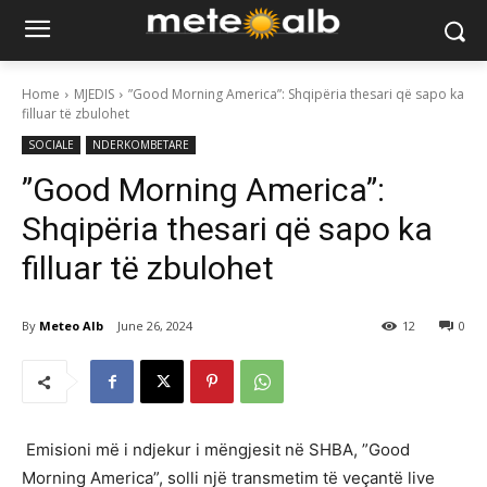
Home
MJEDIS
”Good Morning America”: Shqipëria thesari që sapo ka
filluar të zbulohet
SOCIALE
NDERKOMBETARE
”Good Morning America”:
Shqipëria thesari që sapo ka
filluar të zbulohet
By
Meteo Alb
June 26, 2024
12
0
Emisioni më i ndjekur i mëngjesit në SHBA, ”Good
Morning America”, solli një transmetim të veçantë live