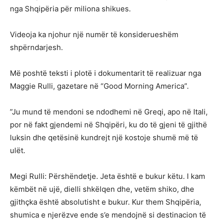
nga Shqipëria për miliona shikues.
Videoja ka njohur një numër të konsiderueshëm
shpërndarjesh.
Më poshtë teksti i plotë i dokumentarit të realizuar nga
Maggie Rulli, gazetare në “Good Morning America”.
”Ju mund të mendoni se ndodhemi në Greqi, apo në Itali,
por në fakt gjendemi në Shqipëri, ku do të gjeni të gjithë
luksin dhe qetësinë kundrejt një kostoje shumë më të
ulët.
Megi Rulli: Përshëndetje. Jeta është e bukur këtu. I kam
këmbët në ujë, dielli shkëlqen dhe, vetëm shiko, dhe
gjithçka është absolutisht e bukur. Kur them Shqipëria,
shumica e njerëzve ende s’e mendojnë si destinacion të