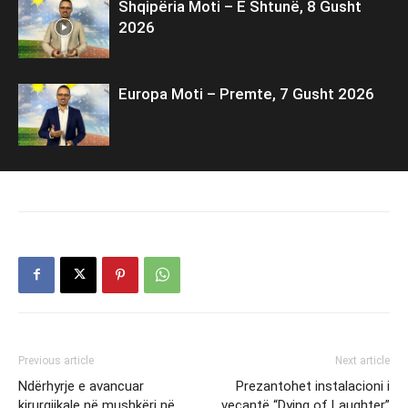
Shqipëria Moti – E Shtunë, 8 Gusht
2026
Europa Moti – Premte, 7 Gusht 2026
Previous article
Next article
Ndërhyrje e avancuar
Prezantohet instalacioni i
kirurgjikale në mushkëri në
veçantë “Dying of Laughter”