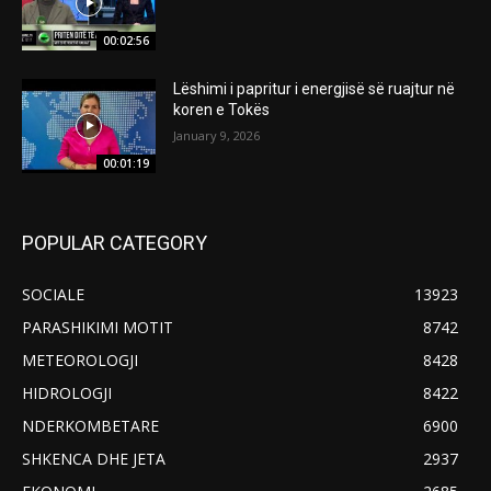
00:02:56
Lëshimi i papritur i energjisë së ruajtur në
koren e Tokës
January 9, 2026
00:01:19
POPULAR CATEGORY
SOCIALE
13923
PARASHIKIMI MOTIT
8742
METEOROLOGJI
8428
HIDROLOGJI
8422
NDERKOMBETARE
6900
SHKENCA DHE JETA
2937