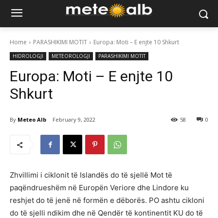
Home
PARASHIKIMI MOTIT
Europa: Moti – E enjte 10 Shkurt
HIDROLOGJI
METEOROLOGJI
PARASHIKIMI MOTIT
Europa: Moti – E enjte 10
Shkurt
By
Meteo Alb
February 9, 2022
58
0
Zhvillimi i ciklonit të Islandës do të sjellë Mot të
paqëndrueshëm në Europën Veriore dhe Lindore ku
reshjet do të jenë në formën e dëborës. PO ashtu cikloni
do të sjelli ndikim dhe në Qendër të kontinentit KU do të