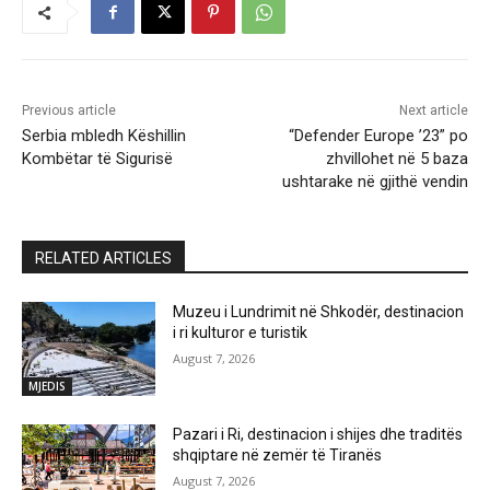
Previous article
Next article
​Serbia mbledh Këshillin
“Defender Europe ’23” po
Kombëtar të Sigurisë
zhvillohet në 5 baza
ushtarake në gjithë vendin
RELATED ARTICLES
Muzeu i Lundrimit në Shkodër, destinacion
i ri kulturor e turistik
August 7, 2026
MJEDIS
Pazari i Ri, destinacion i shijes dhe traditës
shqiptare në zemër të Tiranës
August 7, 2026