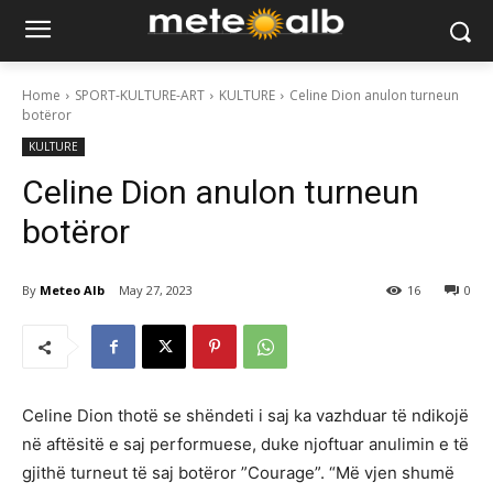
Home
SPORT-KULTURE-ART
KULTURE
Celine Dion anulon turneun
botëror
KULTURE
Celine Dion anulon turneun
botëror
By
Meteo Alb
May 27, 2023
16
0
Celine Dion thotë se shëndeti i saj ka vazhduar të ndikojë
në aftësitë e saj performuese, duke njoftuar anulimin e të
gjithë turneut të saj botëror ”Courage”. “Më vjen shumë