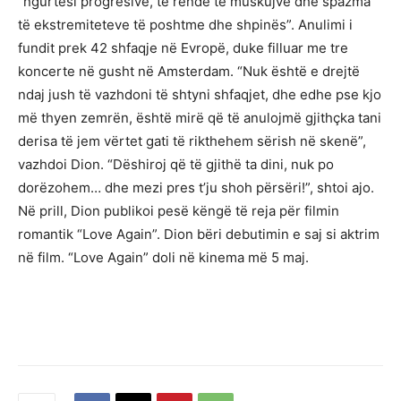
“ngurtësi progresive, të rëndë të muskujve dhe spazma
të ekstremiteteve të poshtme dhe shpinës”. Anulimi i
fundit prek 42 shfaqje në Evropë, duke filluar me tre
koncerte në gusht në Amsterdam. “Nuk është e drejtë
ndaj jush të vazhdoni të shtyni shfaqjet, dhe edhe pse kjo
më thyen zemrën, është mirë që të anulojmë gjithçka tani
derisa të jem vërtet gati të rikthehem sërish në skenë”,
vazhdoi Dion. “Dëshiroj që të gjithë ta dini, nuk po
dorëzohem… dhe mezi pres t’ju shoh përsëri!”, shtoi ajo.
Në prill, Dion publikoi pesë këngë të reja për filmin
romantik “Love Again”. Dion bëri debutimin e saj si aktrim
në film. “Love Again” doli në kinema më 5 maj.