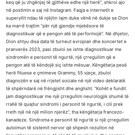
keq që ju zhgënjej të gjithëve edhe një herë”, shkroi ajo
në postimin e saj në Instagram. Faqja e internetit e
superyllit ndau të njëjtin lajm duke vënë në dukje se Dion
ka marrë trajtim “për një gjendje mjekësore të
diagnostikuar që e pengon atë të performojë”. Në dhjetor,
Dion shtyu disa data të turneut evropian dhe koncertet e
pranverës 2023, pasi zbuloi se ishte diagnostikuar me
sindromën e personit të ngurtë, një çrregullim që e
pengon atë të këndojë siç ishte mësuar. Këngëtarja pesë
herë fituese e çmimeve Grammy, 55 vjeçe, zbuloi
diagnozën e saj në rrjetet sociale në një video deklaratë
të shpërndarë në frëngjisht dhe anglisht. “Kohët e fundit
jam diagnostikuar me një çrregullim neurologjik shumë të
rrallë të quajtur sindromi i personit të ngurtë, i cili prek
rreth një në një milion njerëz”, tha këngëtarja francezo-
kanadeze. Sindroma e personit të ngurtë si një çrregullim
autoimun të sistemit nervor që shpesh rezulton në