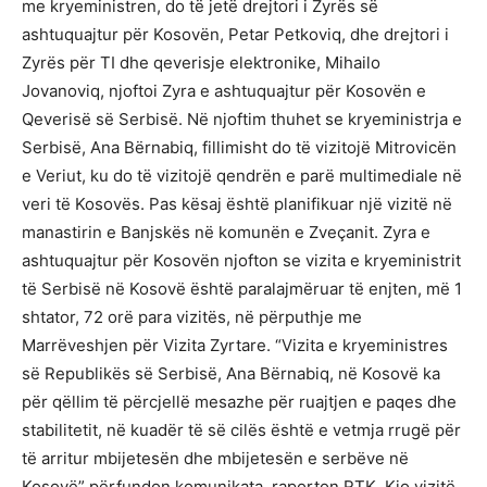
me kryeministren, do të jetë drejtori i Zyrës së
ashtuquajtur për Kosovën, Petar Petkoviq, dhe drejtori i
Zyrës për TI dhe qeverisje elektronike, Mihailo
Jovanoviq, njoftoi Zyra e ashtuquajtur për Kosovën e
Qeverisë së Serbisë. Në njoftim thuhet se kryeministrja e
Serbisë, Ana Bërnabiq, fillimisht do të vizitojë Mitrovicën
e Veriut, ku do të vizitojë qendrën e parë multimediale në
veri të Kosovës. Pas kësaj është planifikuar një vizitë në
manastirin e Banjskës në komunën e Zveçanit. Zyra e
ashtuquajtur për Kosovën njofton se vizita e kryeministrit
të Serbisë në Kosovë është paralajmëruar të enjten, më 1
shtator, 72 orë para vizitës, në përputhje me
Marrëveshjen për Vizita Zyrtare. “Vizita e kryeministres
së Republikës së Serbisë, Ana Bërnabiq, në Kosovë ka
për qëllim të përcjellë mesazhe për ruajtjen e paqes dhe
stabilitetit, në kuadër të së cilës është e vetmja rrugë për
të arritur mbijetesën dhe mbijetesën e serbëve në
Kosovë” përfundon komunikata, raporton RTK. Kjo vizitë