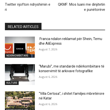
Twitter njofton ndryshimin e
QKMF: Mos luani me dinjitetin
ri
e punëtorëve
RELATED ARTICLES
Franca ndalon reklamat për Shein, Temu
dhe AliExpress
August 7, 2026
NDERKOMBETARE
“Marubi”, me standarde ndërkombëtare të
konservimit të arkivave fotografike
August 6, 2026
KULTURE
“Villa Certosa”, i shitet familjes mbretërore
në Katar
August 6, 2026