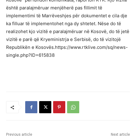
është paralajmëruar menjëherë pas fillimit të
implementimi të Marrëveshjes për dokumentet e cila dje
ka filluar të implementohet nga dy shtetet. Nëse do të
realizohet kjo vizitë e paralajmëruar në Kosovë, do të jetë
vizitë e parë që Kryeministrja e Serbisë, do të vizitojë
Republikën e Kosovës.https://www.rtklive.com/sq/news-
single.php?ID=615838
Previous article
Next article