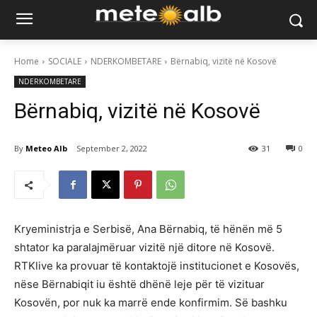
Home
SOCIALE
NDERKOMBETARE
Bërnabiq, vizitë në Kosovë
NDERKOMBETARE
Bërnabiq, vizitë në Kosovë
By
Meteo Alb
September 2, 2022
31
0
Kryeministrja e Serbisë, Ana Bërnabiq, të hënën më 5
shtator ka paralajmëruar vizitë një ditore në Kosovë.
RTKlive ka provuar të kontaktojë institucionet e Kosovës,
nëse Bërnabiqit iu është dhënë leje për të vizituar
Kosovën, por nuk ka marrë ende konfirmim. Së bashku