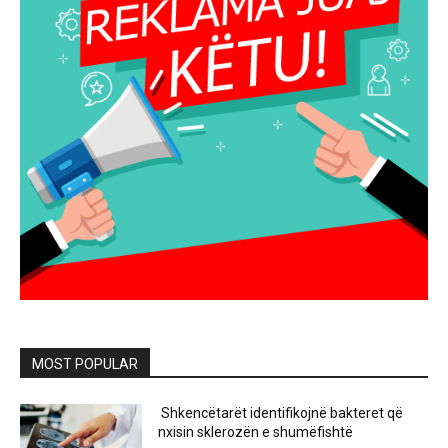
MOST POPULAR
Shkencëtarët identifikojnë bakteret që
nxisin sklerozën e shumëfishtë