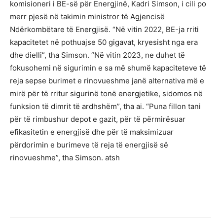
komisioneri i BE-së për Energjinë, Kadri Simson, i cili po
merr pjesë në takimin ministror të Agjencisë
Ndërkombëtare të Energjisë. “Në vitin 2022, BE-ja rriti
kapacitetet në pothuajse 50 gigavat, kryesisht nga era
dhe dielli”, tha Simson. “Në vitin 2023, ne duhet të
fokusohemi në sigurimin e sa më shumë kapaciteteve të
reja sepse burimet e rinovueshme janë alternativa më e
mirë për të rritur sigurinë tonë energjetike, sidomos në
funksion të dimrit të ardhshëm”, tha ai. “Puna fillon tani
për të rimbushur depot e gazit, për të përmirësuar
efikasitetin e energjisë dhe për të maksimizuar
përdorimin e burimeve të reja të energjisë së
rinovueshme”, tha Simson. atsh