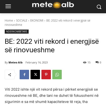
Home
SOCIALE
EKONOMI
BE: 2022 viti rekord i energjisë së
rinovueshme
NDERKOMBETARE
BE: 2022 viti rekord i energjisë
së rinovueshme
By
Meteo Alb
February 16, 2023
15
0
Viti 2022 ishte një vit rekord përsa i përket energjisë se
rinovueshme në BE, dhe tani ne duhet të fokusohemi në
sigurimin e sa më shumë kapaciteteve të reja, tha