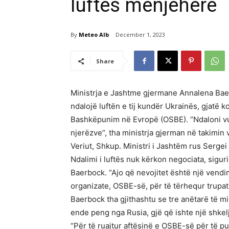
luftës menjëherë
By
Meteo Alb
December 1, 2023
Share
Ministrja e Jashtme gjermane Annalena Baerbo
ndalojë luftën e tij kundër Ukrainës, gjatë
Bashkëpunim në Evropë (OSBE). “Ndaloni vu
njerëzve”, tha ministrja gjerman në takimin
Veriut, Shkup. Ministri i Jashtëm rus Sergei 
Ndalimi i luftës nuk kërkon negociata, sigur
Baerbock. “Ajo që nevojitet është një vendi
organizate, OSBE-së, për të tërhequr trupat 
Baerbock tha gjithashtu se tre anëtarë të 
ende peng nga Rusia, gjë që ishte një shkel
“Për të ruajtur aftësinë e OSBE-së për të p