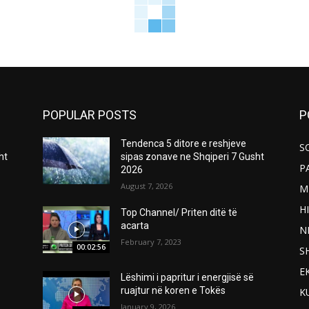
POPULAR POSTS
P
Tendenca 5 ditore e reshjeve
S
ht
sipas zonave ne Shqiperi 7 Gusht
P
2026
August 7, 2026
M
H
Top Channel/ Priten ditë të
acarta
N
February 7, 2023
00:02:56
S
E
Lëshimi i papritur i energjisë së
ruajtur në koren e Tokës
K
January 9, 2026