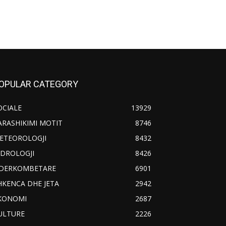
OPULAR CATEGORY
OCIALE
13929
ARASHIKIMI MOTIT
8746
ETEOROLOGJI
8432
IDROLOGJI
8426
DERKOMBETARE
6901
HKENCA DHE JETA
2942
KONOMI
2687
ULTURE
2226