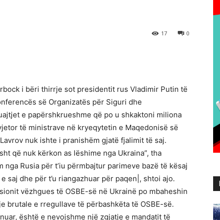
17
0
ck i bëri thirrje sot presidentit rus Vladimir Putin të
 konferencës së Organizatës për Siguri dhe
ajtjet e papërshkrueshme që po u shkaktoni miliona
 vjetor të ministrave në kryeqytetin e Maqedonisë së
Lavrov nuk ishte i pranishëm gjatë fjalimit të saj.
isht që nuk kërkon as lëshime nga Ukraina”, tha
m nga Rusia për t’iu përmbajtur parimeve bazë të kësaj
e saj dhe për t’u riangazhuar për paqen|, shtoi ajo.
misionit vëzhgues të OSBE-së në Ukrainë po mbaheshin
je brutale e rregullave të përbashkëta të OSBE-së.
unuar, është e nevojshme një zgjatje e mandatit të