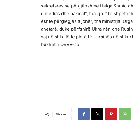
sekretares së përgjithshme Helga Shmid dh
e medias dhe pakicat”, tha ajo. “Të shpëtos
është përgjegjësia jonë”, tha ministrja. Or
anëtarë, duke përfshirë Ukrainën dhe Rusinë
saj në shkallë të plotë të Ukrainës në shku
buxheti i OSBE-së
Share