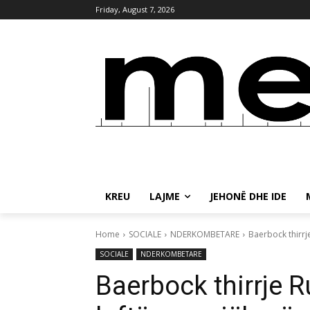
Friday, August 7, 2026
KREU
LAJME
JEHONË DHE IDE
Home
SOCIALE
NDERKOMBETARE
Baerbock thirrje
SOCIALE
NDERKOMBETARE
Baerbock thirrje Ru