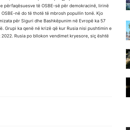
e përfaqësuesve të OSBE-së për demokracinë, lirinë
h OSBE-në do të thotë të mbrosh popullin tonë. Kjo
ganizata për Siguri dhe Bashkëpunim në Evropë ka 57
. Grupi ka qenë në krizë që kur Rusia nisi pushtimin e
rt 2022. Rusia po bllokon vendimet kryesore, siç është