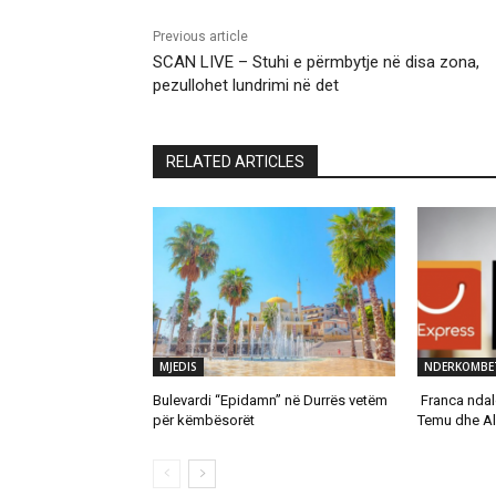
Previous article
SCAN LIVE – Stuhi e përmbytje në disa zona,
pezullohet lundrimi në det
RELATED ARTICLES
MJEDIS
NDERKOMBE
Bulevardi “Epidamn” në Durrës vetëm
Franca ndal
për këmbësorët
Temu dhe Al