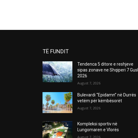
TË FUNDIT
Tendenca 5 ditore e reshjeve
sipas zonave ne Shqiperi 7 Gus
2026
August 7, 2026
Bulevardi “Epidamn” në Durrës
vetëm për këmbësorët
August 7, 2026
Kompleksi sportiv në
Lungomaren e Vlorës
August 7, 2026