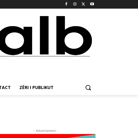
NTACT
ZËRI I PUBLIKUT
- Advertisment -