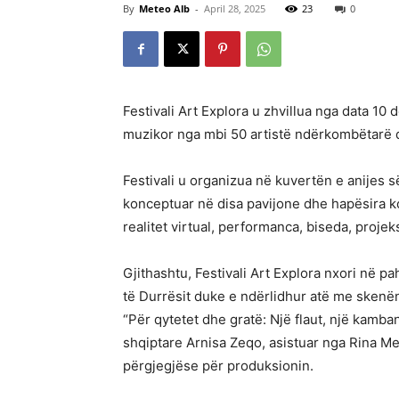
By
Meteo Alb
-
April 28, 2025
23
0
Festivali Art Explora u zhvillua nga data 10 
muzikor nga mbi 50 artistë ndërkombëtarë dh
Festivali u organizua në kuvertën e anijes s
konceptuar në disa pavijone dhe hapësira k
realitet virtual, performanca, biseda, proje
Gjithashtu, Festivali Art Explora nxori në 
të Durrësit duke e ndërlidhur atë me skenën
“Për qytetet dhe gratë: Një flaut, një kamban
shqiptare Arnisa Zeqo, asistuar nga Rina 
përgjegjëse për produksionin.