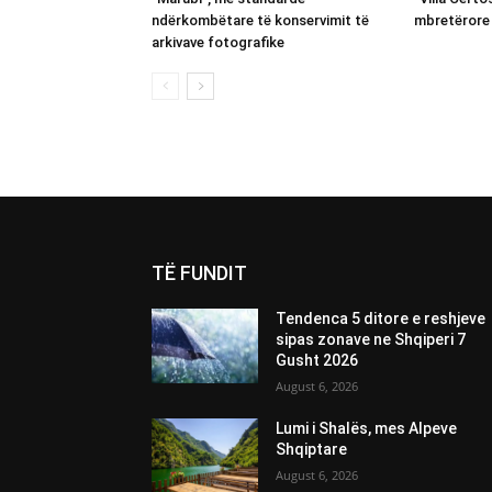
ndërkombëtare të konservimit të
mbretërore 
arkivave fotografike
TË FUNDIT
Tendenca 5 ditore e reshjeve
sipas zonave ne Shqiperi 7
Gusht 2026
August 6, 2026
Lumi i Shalës, mes Alpeve
Shqiptare
August 6, 2026