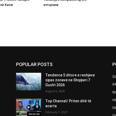
në Katar
evropiane
POPULAR POSTS
P
Tendenca 5 ditore e reshjeve
S
sipas zonave ne Shqiperi 7
P
Gusht 2026
August 6, 2026
M
H
Top Channel/ Priten ditë të
acarta
N
February 7, 2023
00:02:56
S