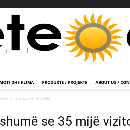
MOTI DHE KLIMA
PRODUKTE / PROJEKTE
ABOUT US / CON
ë se 35 mijë vizitorë në 12 ditë
 shumë se 35 mijë vizit