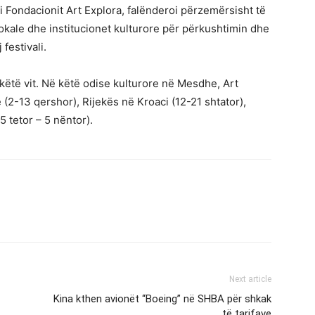
 Fondacionit Art Explora, falënderoi përzemërsisht të
t lokale dhe institucionet kulturore për përkushtimin dhe
festivali.
r këtë vit. Në këtë odise kulturore në Mesdhe, Art
 (2-13 qershor), Rijekës në Kroaci (12-21 shtator),
5 tetor – 5 nëntor).
Next article
Kina kthen avionët “Boeing” në SHBA për shkak
të tarifave