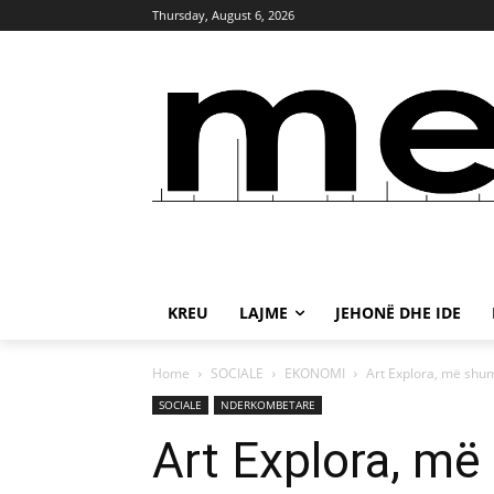
Thursday, August 6, 2026
KREU
LAJME
JEHONË DHE IDE
Home
SOCIALE
EKONOMI
Art Explora, më shum
SOCIALE
NDERKOMBETARE
Art Explora, më