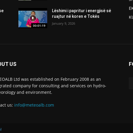
E
se
Lëshimi i papritur i energjisë së
ruajtur në koren e Tokës
K
January 9, 2026
00:01:19
OUT US
F
OALB Ltd was established on February 2008 as an
grated company for consulting and services on hydro-
orology and environment.
act us:
info@meteoalb.com
l