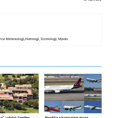
ce Metereologji,Hidrologji, Sizmiologji, Mjedis
a”, i shitet familjes
Renditja e kompanive ajrore