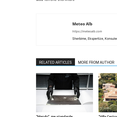
Meteo Alb
https://meteoalb.com
Sherbime, Ekspertize, Konsulen
RELATED ARTICLES
MORE FROM AUTHOR
“Marubi”, me standarde
“Villa Certos