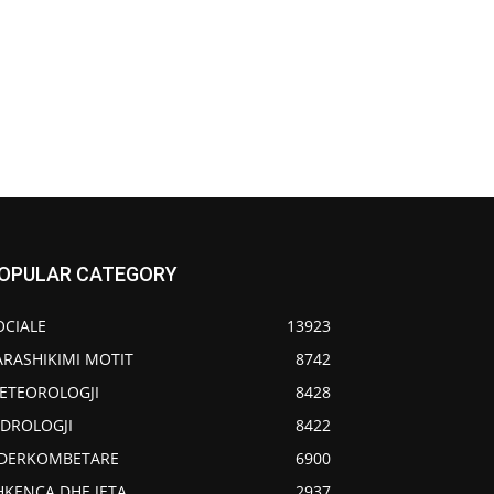
OPULAR CATEGORY
OCIALE
13923
ARASHIKIMI MOTIT
8742
ETEOROLOGJI
8428
IDROLOGJI
8422
DERKOMBETARE
6900
HKENCA DHE JETA
2937