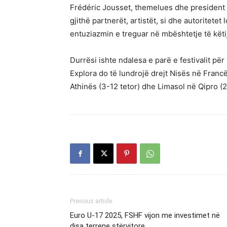
Frédéric Jousset, themelues dhe president i
gjithë partnerët, artistët, si dhe autoritete
entuziazmin e treguar në mbështetje të këtij 
Durrësi ishte ndalesa e parë e festivalit pë
Explora do të lundrojë drejt Nisës në Francë
Athinës (3-12 tetor) dhe Limasol në Qipro (2
Previous article
Euro U-17 2025, FSHF vijon me investimet në
disa terrene stërvitore