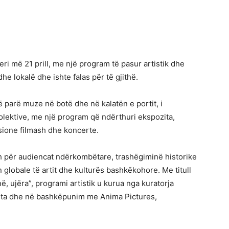
deri më 21 prill, me një program të pasur artistik dhe
e lokalë dhe ishte falas për të gjithë.
ë parë muze në botë dhe në kalatën e portit, i
olektive, me një program që ndërthuri ekspozita,
ksione filmash dhe koncerte.
pah për audiencat ndërkombëtare, trashëgiminë historike
 globale të artit dhe kulturës bashkëkohore. Me titull
ë, ujëra”, programi artistik u kurua nga kuratorja
Meta dhe në bashkëpunim me Anima Pictures,