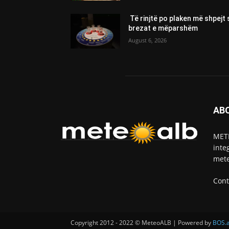
Të rinjtë po plaken më shpejt 
brezat e mëparshëm
August 6, 2026
AB
METE
inte
mete
Cont
Copyright 2012 - 2022 © MeteoALB | Powered by
BOS.a