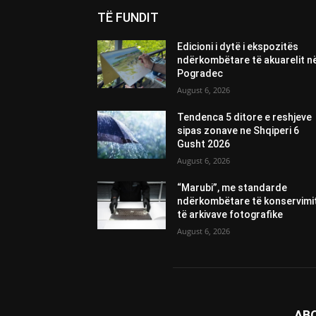
TË FUNDIT
Edicioni i dytë i ekspozitës
ndërkombëtare të akuarelit n
Pogradec
August 6, 2026
Tendenca 5 ditore e reshjeve
sipas zonave ne Shqiperi 6
Gusht 2026
August 6, 2026
“Marubi”, me standarde
ndërkombëtare të konservimi
të arkivave fotografike
August 6, 2026
AB