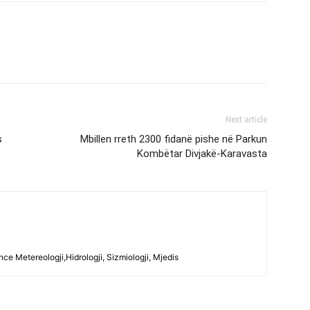
Next article
s
Mbillen rreth 2300 fidanë pishe në Parkun
Kombëtar Divjakë-Karavasta
ce Metereologji,Hidrologji, Sizmiologji, Mjedis