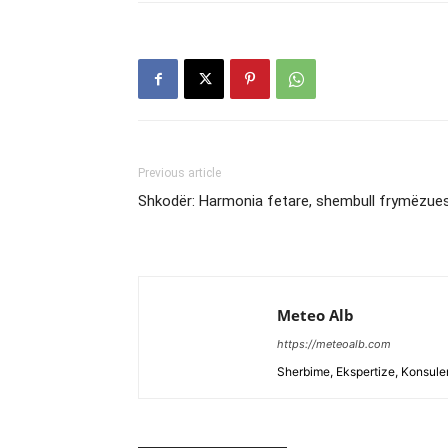
Previous article
Shkodër: Harmonia fetare, shembull frymëzue
Meteo Alb
https://meteoalb.com
Sherbime, Ekspertize, Konsulen