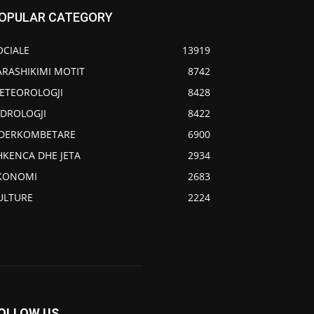
OPULAR CATEGORY
OCIALE
13919
ARASHIKIMI MOTIT
8742
ETEOROLOGJI
8428
IDROLOGJI
8422
DERKOMBETARE
6900
HKENCA DHE JETA
2934
KONOMI
2683
ULTURE
2224
OLLOW US