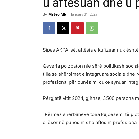
u aftësuan dhe u
By
Meteo Alb
-
January 31, 2025
Sipas AKPA-së, aftësia e kufizuar nuk ësh
Qeveria po zbaton një sërë politikash social
tilla se shërbimet e integruara sociale dhe 
profesional për punësim, duke synuar integr
Përgjatë vitit 2024, gjithsej 3500 persona 
“Përmes shërbimeve tona kujdesemi të plot
cilësor në punësim dhe aftësim profesional”