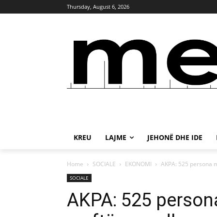
Thursday, August 6, 2026
KREU
LAJME
JEHONË DHE IDE
Home
SOCIALE
EKONOMI
AKPA: 525 persona me
SOCIALE
AKPA: 525 persona