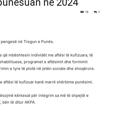
 punësuan në 2024
18
0
të pengesë në Tregun e Punës.
e që mbështesin individët me aftësi të kufizuara, të
rehabilituese, programet e aftësimit dhe formimit
imin e tyre të plotë në jetën sociale dhe shoqërore.
me aftësi të kufizuar kanë marrë shërbime punësimi.
ësojmë kërkesat për integrim sa më të shpejtë e
, bën të ditur AKPA.