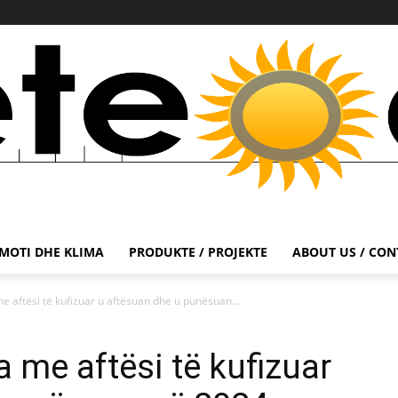
MOTI DHE KLIMA
PRODUKTE / PROJEKTE
ABOUT US / CON
 aftësi të kufizuar u aftësuan dhe u punësuan...
 me aftësi të kufizuar