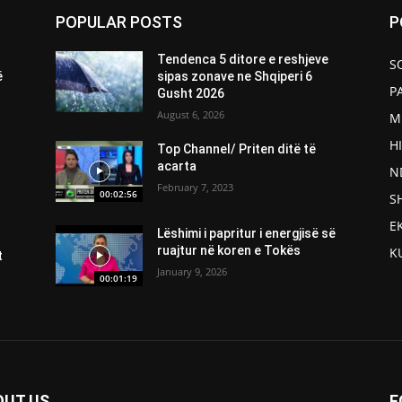
POPULAR POSTS
P
Tendenca 5 ditore e reshjeve
S
ë
sipas zonave ne Shqiperi 6
P
Gusht 2026
August 6, 2026
M
H
Top Channel/ Priten ditë të
acarta
N
February 7, 2023
00:02:56
S
E
Lëshimi i papritur i energjisë së
ruajtur në koren e Tokës
K
t
January 9, 2026
00:01:19
OUT US
F