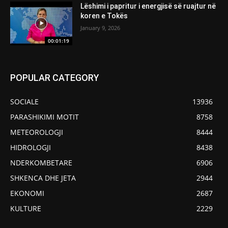
Lëshimi i papritur i energjisë së ruajtur në
koren e Tokës
January 9, 2026
00:01:19
POPULAR CATEGORY
SOCIALE
13936
PARASHIKIMI MOTIT
8758
METEOROLOGJI
8444
HIDROLOGJI
8438
NDERKOMBETARE
6906
SHKENCA DHE JETA
2944
EKONOMI
2687
KULTURE
2229