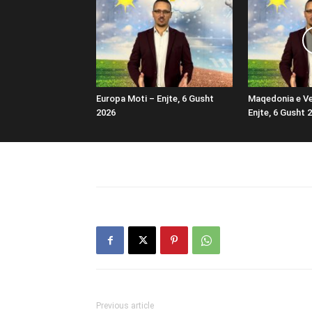
Europa Moti – Enjte, 6 Gusht
Maqedonia e Ve
2026
Enjte, 6 Gusht 
Previous article