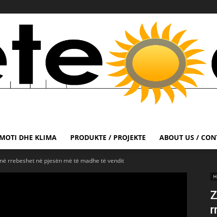
MOTI DHE KLIMA
PRODUKTE / PROJEKTE
ABOUT US / CON
jnë rrebeshet në pjesën më të madhe të vendit
H
Z
r