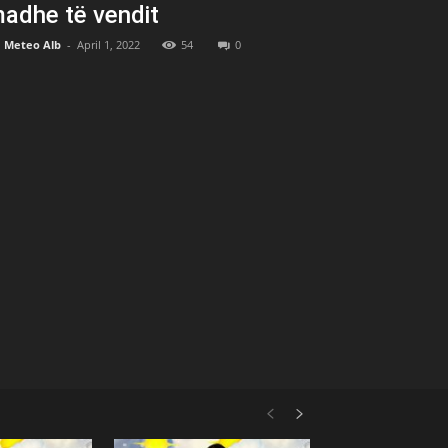
adhe të vendit
Meteo Alb
-
April 1, 2022
54
0