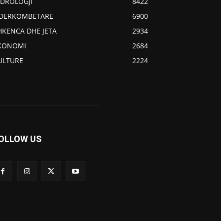
IDROLOGJI
8422
DERKOMBETARE
6900
HKENCA DHE JETA
2934
KONOMI
2684
ULTURE
2224
OLLOW US