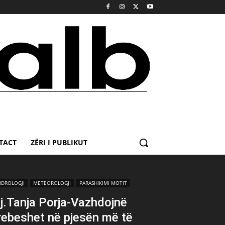
TACT
ZËRI I PUBLIKUT
IDROLOGJI
METEOROLOGJI
PARASHIKIMI MOTIT
j.Tanja Porja-Vazhdojnë
rebeshet në pjesën më të