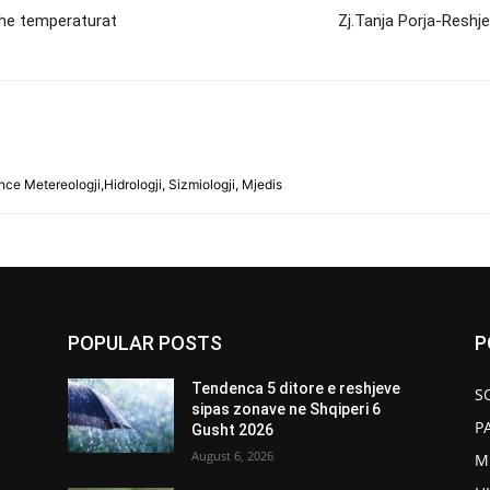
edhe temperaturat
Zj.Tanja Porja-Reshje
ce Metereologji,Hidrologji, Sizmiologji, Mjedis
POPULAR POSTS
P
Tendenca 5 ditore e reshjeve
S
sipas zonave ne Shqiperi 6
P
Gusht 2026
August 6, 2026
M