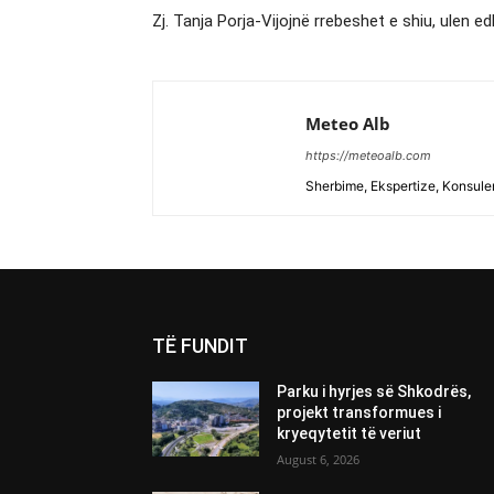
Zj. Tanja Porja-Vijojnë rrebeshet e shiu, ulen 
Meteo Alb
https://meteoalb.com
Sherbime, Ekspertize, Konsulen
TË FUNDIT
Parku i hyrjes së Shkodrës,
projekt transformues i
kryeqytetit të veriut
August 6, 2026