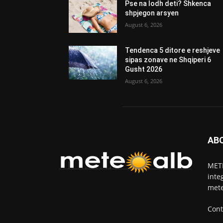
Pse na lodh deti? Shkenca
shpjegon arsyen
August 6, 2026
Tendenca 5 ditore e reshjeve
sipas zonave ne Shqiperi 6
Gusht 2026
August 6, 2026
AB
METE
inte
mete
Cont