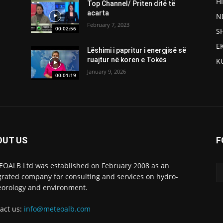
H
Top Channel/ Priten ditë të
acarta
N
February 7, 2023
00:02:56
S
E
Lëshimi i papritur i energjisë së
ruajtur në koren e Tokës
K
January 9, 2026
00:01:19
OUT US
F
OALB Ltd was established on February 2008 as an
grated company for consulting and services on hydro-
orology and environment.
act us:
info@meteoalb.com