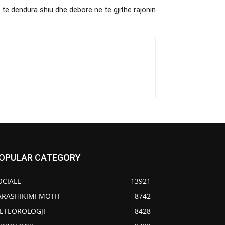
 të dendura shiu dhe dëbore në të gjithë rajonin
OPULAR CATEGORY
OCIALE
13921
ARASHIKIMI MOTIT
8742
ETEOROLOGJI
8428