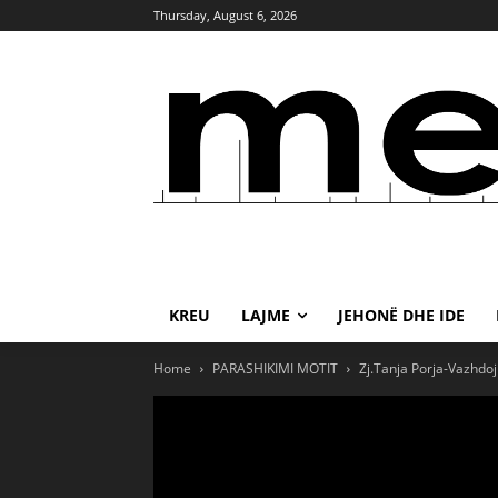
Thursday, August 6, 2026
KREU
LAJME
JEHONË DHE IDE
Home
PARASHIKIMI MOTIT
Zj.Tanja Porja-Vazhdo