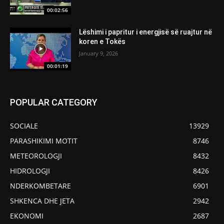
00:02:56
Lëshimi i papritur i energjisë së ruajtur në
koren e Tokës
January 9, 2026
00:01:19
POPULAR CATEGORY
SOCIALE
13929
PARASHIKIMI MOTIT
8746
METEOROLOGJI
8432
HIDROLOGJI
8426
NDERKOMBETARE
6901
SHKENCA DHE JETA
2942
EKONOMI
2687