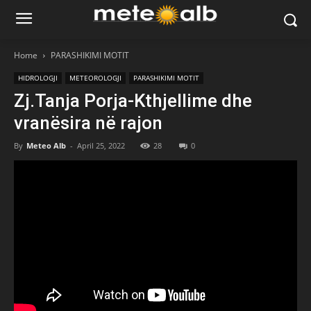
Home
PARASHIKIMI MOTIT
HIDROLOGJI
METEOROLOGJI
PARASHIKIMI MOTIT
Zj.Tanja Porja-Kthjellime dhe
vranësira në rajon
By
Meteo Alb
-
April 25, 2022
28
0