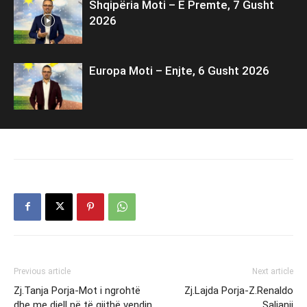
Shqipëria Moti – E Premte, 7 Gusht
2026
Europa Moti – Enjte, 6 Gusht 2026
Previous article
Next article
Zj.Tanja Porja-Mot i ngrohtë
Zj.Lajda Porja-Z.Renaldo
dhe me diell në të gjithë vendin
Salianji