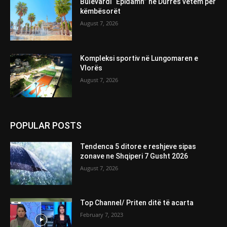
Bulevardi “Epidamn” në Durrës vetëm për
këmbësorët
August 7, 2026
Kompleksi sportiv në Lungomaren e
Vlorës
August 7, 2026
POPULAR POSTS
Tendenca 5 ditore e reshjeve sipas
zonave ne Shqiperi 7 Gusht 2026
August 7, 2026
Top Channel/ Priten ditë të acarta
February 7, 2023