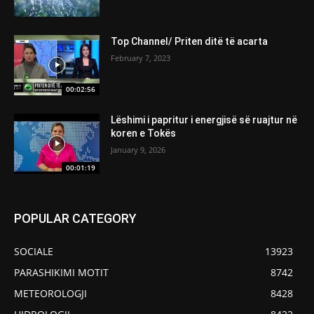
Top Channel/ Priten ditë të acarta
February 7, 2023
00:02:56
Lëshimi i papritur i energjisë së ruajtur në
koren e Tokës
January 9, 2026
00:01:19
POPULAR CATEGORY
SOCIALE
13923
PARASHIKIMI MOTIT
8742
METEOROLOGJI
8428