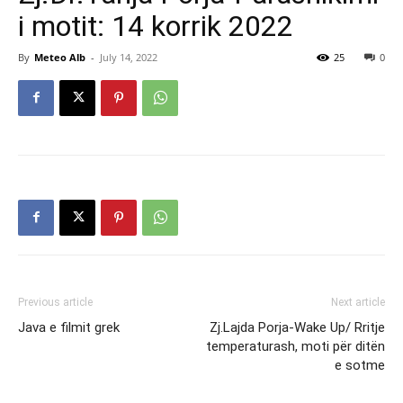
i motit: 14 korrik 2022
By
Meteo Alb
-
July 14, 2022
25
0
Previous article
Next article
Java e filmit grek
Zj.Lajda Porja-Wake Up/ Rritje
temperaturash, moti për ditën
e sotme