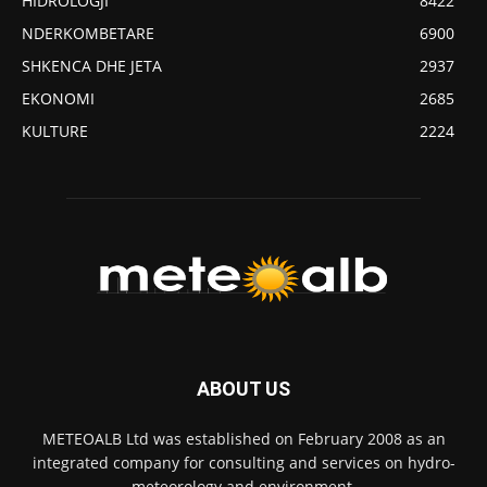
HIDROLOGJI
8422
NDERKOMBETARE
6900
SHKENCA DHE JETA
2937
EKONOMI
2685
KULTURE
2224
ABOUT US
METEOALB Ltd was established on February 2008 as an
integrated company for consulting and services on hydro-
meteorology and environment.