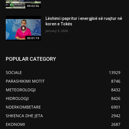
00:02:56
Lëshimi i papritur i energjisë së ruajtur në
koren e Tokës
January 9, 2026
00:01:19
POPULAR CATEGORY
SOCIALE
13929
PARASHIKIMI MOTIT
8746
METEOROLOGJI
8432
HIDROLOGJI
8426
NDERKOMBETARE
6901
SHKENCA DHE JETA
2942
EKONOMI
2687