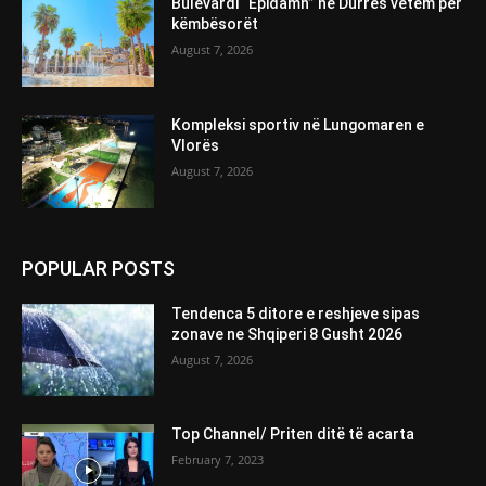
Bulevardi “Epidamn” në Durrës vetëm për
këmbësorët
August 7, 2026
Kompleksi sportiv në Lungomaren e
Vlorës
August 7, 2026
POPULAR POSTS
Tendenca 5 ditore e reshjeve sipas
zonave ne Shqiperi 8 Gusht 2026
August 7, 2026
Top Channel/ Priten ditë të acarta
February 7, 2023